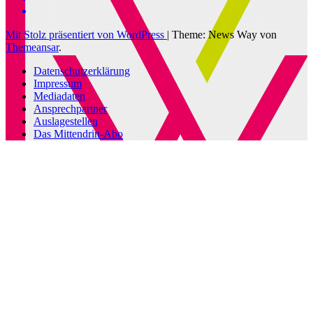
Mit Stolz präsentiert von WordPress
|
Theme: News Way von
Themeansar
.
Datenschutzerklärung
Impressum
Mediadaten
Ansprechpartner
Auslagestellen
Das Mittendrin-Abo