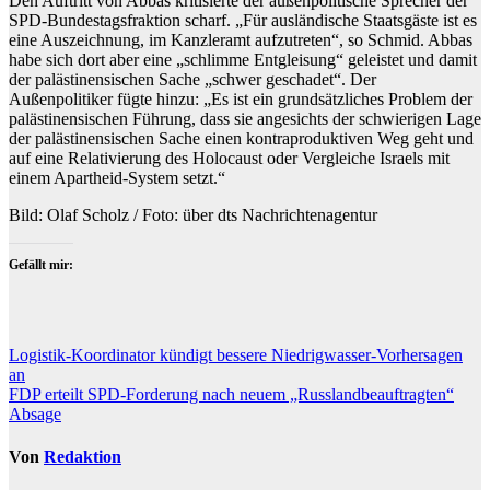
Den Auftritt von Abbas kritisierte der außenpolitische Sprecher der
SPD-Bundestagsfraktion scharf. „Für ausländische Staatsgäste ist es
eine Auszeichnung, im Kanzleramt aufzutreten“, so Schmid. Abbas
habe sich dort aber eine „schlimme Entgleisung“ geleistet und damit
der palästinensischen Sache „schwer geschadet“. Der
Außenpolitiker fügte hinzu: „Es ist ein grundsätzliches Problem der
palästinensischen Führung, dass sie angesichts der schwierigen Lage
der palästinensischen Sache einen kontraproduktiven Weg geht und
auf eine Relativierung des Holocaust oder Vergleiche Israels mit
einem Apartheid-System setzt.“
Bild: Olaf Scholz / Foto: über dts Nachrichtenagentur
Gefällt mir:
Beitragsnavigation
Logistik-Koordinator kündigt bessere Niedrigwasser-Vorhersagen
an
FDP erteilt SPD-Forderung nach neuem „Russlandbeauftragten“
Absage
Von
Redaktion