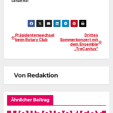
Gefällt mir:
Präsidentenwechsel
Drittes
Beitragsnavigation
beim Rotary Club
Sommerkonzert mit
dem Ensemble
„TreCantus“
Von
Redaktion
Ähnlicher Beitrag