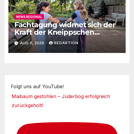
NEWS REGIONAL
Fachtagung widmet sich der
Kraft der Kneippschen
Elemente
AUG. 6, 2026
REDAKTION
Folgt uns auf YouTube!
Maibaum gestohlen – Jüderbog erfolgreich
zurückgeholt!