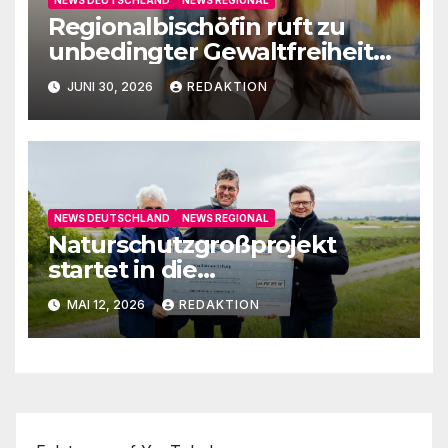
Regionalbischöfin ruft zu
unbedingter Gewaltfreiheit
auf
JUNI 30, 2026
REDAKTION
NEWS DEUTSCHLAND
NEWS REGIONAL
Naturschutzgroßprojekt
startet in die
Umsetzungsphase
MAI 12, 2026
REDAKTION