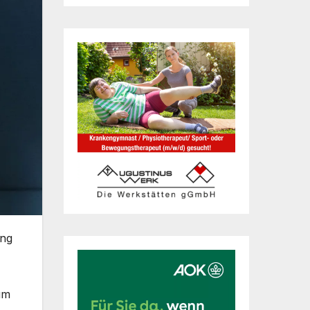
ung
um