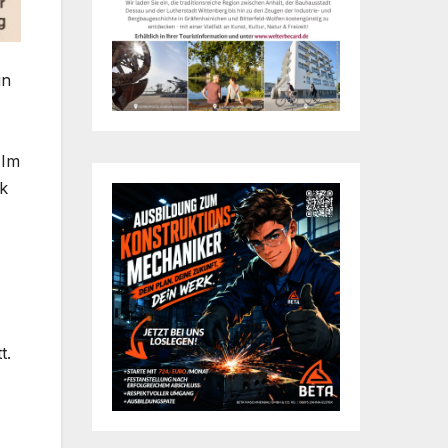
in
 Im
ek
t.