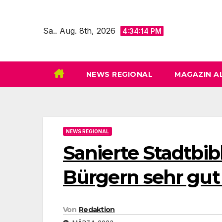
Zum
Inhalt
Sa.. Aug. 8th, 2026
4:34:16 PM
springen
NEWS REGIONAL
MAGAZIN A
NEWS REGIONAL
Sanierte Stadtbib
Bürgern sehr g
Von
Redaktion