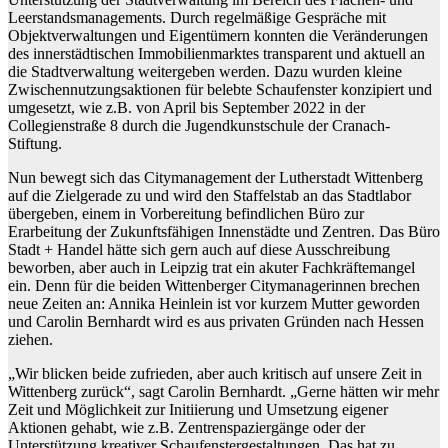
Leerstandsmanagements. Durch regelmäßige Gespräche mit
Objektverwaltungen und Eigentümern konnten die Veränderungen
des innerstädtischen Immobilienmarktes transparent und aktuell an
die Stadtverwaltung weitergeben werden. Dazu wurden kleine
Zwischennutzungsaktionen für belebte Schaufenster konzipiert und
umgesetzt, wie z.B. von April bis September 2022 in der
Collegienstraße 8 durch die Jugendkunstschule der Cranach-
Stiftung.
Nun bewegt sich das Citymanagement der Lutherstadt Wittenberg
auf die Zielgerade zu und wird den Staffelstab an das Stadtlabor
übergeben, einem in Vorbereitung befindlichen Büro zur
Erarbeitung der Zukunftsfähigen Innenstädte und Zentren. Das Büro
Stadt + Handel hätte sich gern auch auf diese Ausschreibung
beworben, aber auch in Leipzig trat ein akuter Fachkräftemangel
ein. Denn für die beiden Wittenberger Citymanagerinnen brechen
neue Zeiten an: Annika Heinlein ist vor kurzem Mutter geworden
und Carolin Bernhardt wird es aus privaten Gründen nach Hessen
ziehen.
„Wir blicken beide zufrieden, aber auch kritisch auf unsere Zeit in
Wittenberg zurück“, sagt Carolin Bernhardt. „Gerne hätten wir mehr
Zeit und Möglichkeit zur Initiierung und Umsetzung eigener
Aktionen gehabt, wie z.B. Zentrenspaziergänge oder der
Unterstützung kreativer Schaufenstergestaltungen. Das hat zu