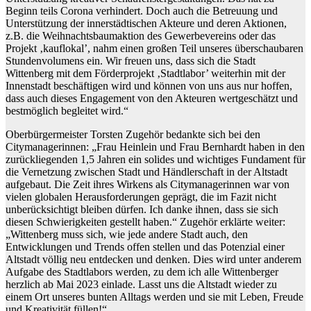
Beginn teils Corona verhindert. Doch auch die Betreuung und
Unterstützung der innerstädtischen Akteure und deren Aktionen,
z.B. die Weihnachtsbaumaktion des Gewerbevereins oder das
Projekt ‚kauflokal’, nahm einen großen Teil unseres überschaubaren
Stundenvolumens ein. Wir freuen uns, dass sich die Stadt
Wittenberg mit dem Förderprojekt ‚Stadtlabor’ weiterhin mit der
Innenstadt beschäftigen wird und können von uns aus nur hoffen,
dass auch dieses Engagement von den Akteuren wertgeschätzt und
bestmöglich begleitet wird.“
Oberbürgermeister Torsten Zugehör bedankte sich bei den
Citymanagerinnen: „Frau Heinlein und Frau Bernhardt haben in den
zurückliegenden 1,5 Jahren ein solides und wichtiges Fundament für
die Vernetzung zwischen Stadt und Händlerschaft in der Altstadt
aufgebaut. Die Zeit ihres Wirkens als Citymanagerinnen war von
vielen globalen Herausforderungen geprägt, die im Fazit nicht
unberücksichtigt bleiben dürfen. Ich danke ihnen, dass sie sich
diesen Schwierigkeiten gestellt haben.“ Zugehör erklärte weiter:
„Wittenberg muss sich, wie jede andere Stadt auch, den
Entwicklungen und Trends offen stellen und das Potenzial einer
Altstadt völlig neu entdecken und denken. Dies wird unter anderem
Aufgabe des Stadtlabors werden, zu dem ich alle Wittenberger
herzlich ab Mai 2023 einlade. Lasst uns die Altstadt wieder zu
einem Ort unseres bunten Alltags werden und sie mit Leben, Freude
und Kreativität füllen!“