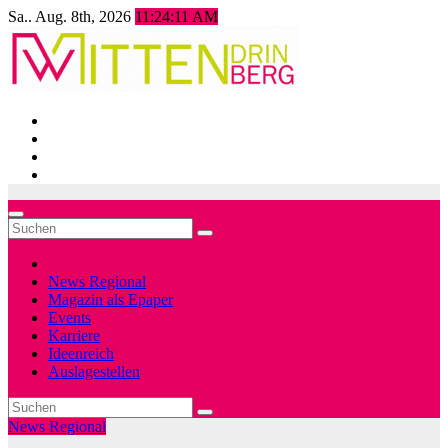
Zum
Sa.. Aug. 8th, 2026
11:24:13 AM
Inhalt
springen
News Regional
Magazin als Epaper
Events
Karriere
Ideenreich
Auslagestellen
News Regional