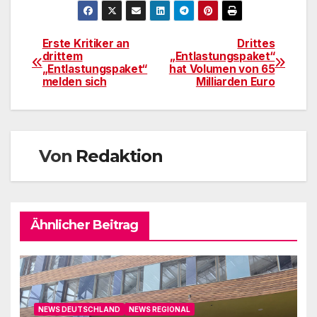
Erste Kritiker an
Drittes
Beitragsnavigation
drittem
„Entlastungspaket“
„Entlastungspaket“
hat Volumen von 65
melden sich
Milliarden Euro
Von
Redaktion
Ähnlicher Beitrag
NEWS DEUTSCHLAND
NEWS REGIONAL