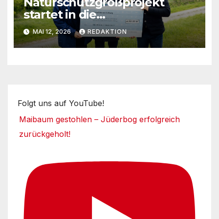
Naturschutzgroßprojekt
startet in die
Umsetzungsphase
MAI 12, 2026
REDAKTION
Folgt uns auf YouTube!
Maibaum gestohlen – Jüderbog erfolgreich
zurückgeholt!