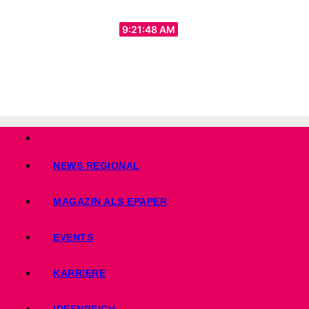
Zum
Do.. Aug. 6th, 2026
Inhalt
9:21:49 AM
springen
NEWS REGIONAL
MAGAZIN ALS EPAPER
EVENTS
KARRIERE