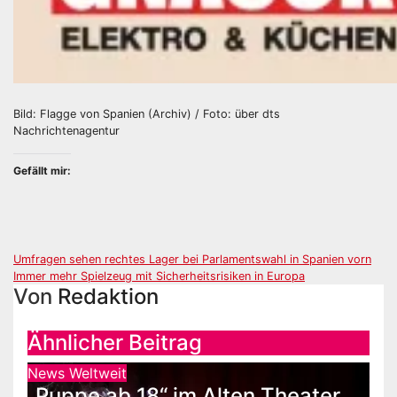
Bild: Flagge von Spanien (Archiv) / Foto: über dts
Nachrichtenagentur
Gefällt mir:
Beitragsnavigation
Umfragen sehen rechtes Lager bei Parlamentswahl in Spanien vorn
Immer mehr Spielzeug mit Sicherheitsrisiken in Europa
Von
Redaktion
Ähnlicher Beitrag
News Weltweit
„Puppe ab 18“ im Alten Theater