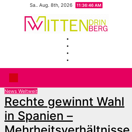
Zum
Sa.. Aug. 8th, 2026
11:36:48 AM
Inhalt
springen
News Weltweit
Rechte gewinnt Wahl
in Spanien –
Mehrheitsverhältnisse