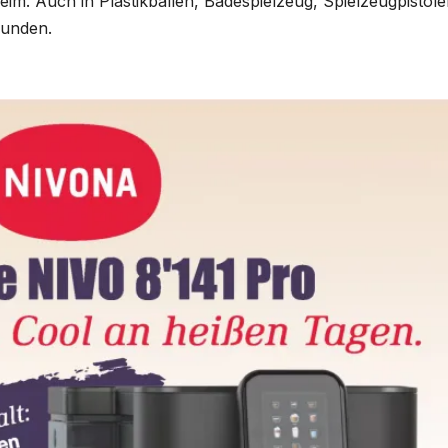
im. Auch in Plastikbällen, Badespielzeug, Spielzeugpistol
funden.