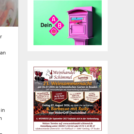
r
 an
 in
n