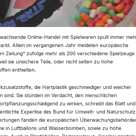
 wachsende Online-Handel mit Spielwaren spült immer meh
 Markt. Allein im vergangenen Jahr meldeten europäische
n Zeitung“ zufolge mehr als 200 verschiedene Spielzeuge
l sie unsichere Teile, oder nicht selten zu hohe
ffen enthielten.
ikzusatzstoffe, die Hartplastik geschmeidiger und weicher
 sind. Sie stünden im Verdacht, den menschlichen
rtpflanzungsschädigend zu wirken, schreibt das Blatt und
fentlichte Expertise des Bund für Umwelt- und Naturschutz
ertungen fanden die europäischen Überwachungsbehörde
ne in Luftballons und Wasserbomben, sowie zu hohe