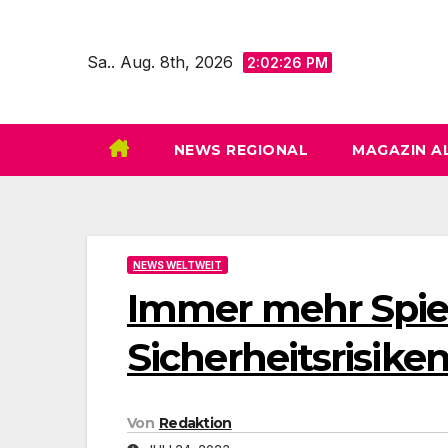
Zum
Inhalt
Sa.. Aug. 8th, 2026
2:02:27 PM
springen
NEWS REGIONAL
MAGAZIN A
NEWS WELTWEIT
Immer mehr Spie
Sicherheitsrisike
Von
Redaktion