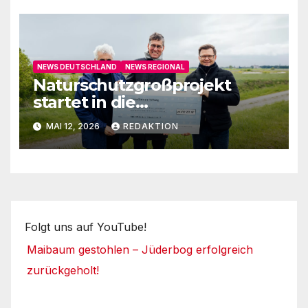
NEWS DEUTSCHLAND
NEWS REGIONAL
Naturschutzgroßprojekt
startet in die
Umsetzungsphase
MAI 12, 2026
REDAKTION
Folgt uns auf YouTube!
Maibaum gestohlen – Jüderbog erfolgreich
zurückgeholt!