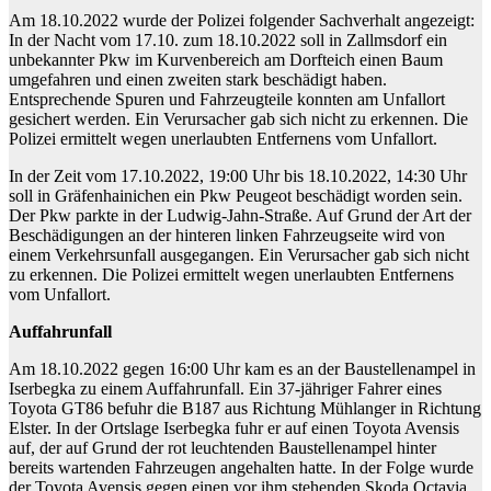
Am 18.10.2022 wurde der Polizei folgender Sachverhalt angezeigt:
In der Nacht vom 17.10. zum 18.10.2022 soll in Zallmsdorf ein
unbekannter Pkw im Kurvenbereich am Dorfteich einen Baum
umgefahren und einen zweiten stark beschädigt haben.
Entsprechende Spuren und Fahrzeugteile konnten am Unfallort
gesichert werden. Ein Verursacher gab sich nicht zu erkennen. Die
Polizei ermittelt wegen unerlaubten Entfernens vom Unfallort.
In der Zeit vom 17.10.2022, 19:00 Uhr bis 18.10.2022, 14:30 Uhr
soll in Gräfenhainichen ein Pkw Peugeot beschädigt worden sein.
Der Pkw parkte in der Ludwig-Jahn-Straße. Auf Grund der Art der
Beschädigungen an der hinteren linken Fahrzeugseite wird von
einem Verkehrsunfall ausgegangen. Ein Verursacher gab sich nicht
zu erkennen. Die Polizei ermittelt wegen unerlaubten Entfernens
vom Unfallort.
Auffahrunfall
Am 18.10.2022 gegen 16:00 Uhr kam es an der Baustellenampel in
Iserbegka zu einem Auffahrunfall. Ein 37-jähriger Fahrer eines
Toyota GT86 befuhr die B187 aus Richtung Mühlanger in Richtung
Elster. In der Ortslage Iserbegka fuhr er auf einen Toyota Avensis
auf, der auf Grund der rot leuchtenden Baustellenampel hinter
bereits wartenden Fahrzeugen angehalten hatte. In der Folge wurde
der Toyota Avensis gegen einen vor ihm stehenden Skoda Octavia