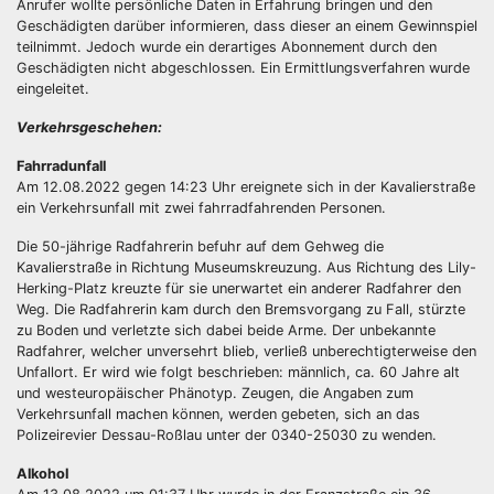
Anrufer wollte persönliche Daten in Erfahrung bringen und den
Geschädigten darüber informieren, dass dieser an einem Gewinnspiel
teilnimmt. Jedoch wurde ein derartiges Abonnement durch den
Geschädigten nicht abgeschlossen. Ein Ermittlungsverfahren wurde
eingeleitet.
Verkehrsgeschehen:
Fahrradunfall
Am 12.08.2022 gegen 14:23 Uhr ereignete sich in der Kavalierstraße
ein Verkehrsunfall mit zwei fahrradfahrenden Personen.
Die 50-jährige Radfahrerin befuhr auf dem Gehweg die
Kavalierstraße in Richtung Museumskreuzung. Aus Richtung des Lily-
Herking-Platz kreuzte für sie unerwartet ein anderer Radfahrer den
Weg. Die Radfahrerin kam durch den Bremsvorgang zu Fall, stürzte
zu Boden und verletzte sich dabei beide Arme. Der unbekannte
Radfahrer, welcher unversehrt blieb, verließ unberechtigterweise den
Unfallort. Er wird wie folgt beschrieben: männlich, ca. 60 Jahre alt
und westeuropäischer Phänotyp. Zeugen, die Angaben zum
Verkehrsunfall machen können, werden gebeten, sich an das
Polizeirevier Dessau-Roßlau unter der 0340-25030 zu wenden.
Alkohol