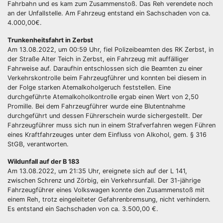
Fahrbahn und es kam zum Zusammenstoß. Das Reh verendete noch
an der Unfallstelle. Am Fahrzeug entstand ein Sachschaden von ca.
4.000,00€.
Trunkenheitsfahrt in Zerbst
Am 13.08.2022, um 00:59 Uhr, fiel Polizeibeamten des RK Zerbst, in
der Straße Alter Teich in Zerbst, ein Fahrzeug mit auffälliger
Fahrweise auf. Daraufhin entschlossen sich die Beamten zu einer
Verkehrskontrolle beim Fahrzeugführer und konnten bei diesem in
der Folge starken Atemalkoholgeruch feststellen. Eine
durchgeführte Atemalkoholkontrolle ergab einen Wert von 2,50
Promille. Bei dem Fahrzeugführer wurde eine Blutentnahme
durchgeführt und dessen Führerschein wurde sichergestellt. Der
Fahrzeugführer muss sich nun in einem Strafverfahren wegen Führen
eines Kraftfahrzeuges unter dem Einfluss von Alkohol, gem. § 316
StGB, verantworten.
Wildunfall auf der B 183
Am 13.08.2022, um 21:35 Uhr, ereignete sich auf der L 141,
zwischen Schrenz und Zörbig, ein Verkehrsunfall. Der 31-jährige
Fahrzeugführer eines Volkswagen konnte den Zusammenstoß mit
einem Reh, trotz eingeleiteter Gefahrenbremsung, nicht verhindern.
Es entstand ein Sachschaden von ca. 3.500,00 €.