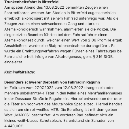
Trunkenheitsfahrt in Bitterfeld
Am späten Abend des 13.08.2022 bemerkten Zeugen einen
Fahrradfahrer, welcher Am Stadion in Bitterfeld augenscheinlich
erheblich alkoholisiert mit seinem Fahrrad unterwegs war. Als die
Zeugen zudem einen schwankenden Gang und starken
Atemalkoholgeruch wahrnahmen, alarmierten sie die Polizei. Die
eingesetzten Beamten führten bei dem Fahrradfahrer einen
Atemalkoholtest durch, welcher einen Wert von 2,06 Promille ergab.
Anschließend wurde eine Blutprobenentnahme durchgeführt. Es
wurde ein Ermittlungsverfahren wegen Führen eines Fahrzeuges bei
Fahrunsicherheit infolge von Alkoholgenuss, gem. § 316 StGB,
eingeleitet.
Kriminalitätslage:
Besonders schwerer Diebstahl von Fahrrad in Raguhn
Im Zeitraum vom 27.07.2022 zum 12.08.2022 drangen ein oder
mehrere unbekannte/-r Täter in den Keller eines Mehrfamilienhauses
in der Dessauer Straße in Raguhn ein. Hierbei entwendeten der oder
die Täter ein hochwertiges Moutainbike Specialized. Hierbei handelt
es sich um ein rot-weißes MTB. Die Bereifung ist mit dem gelben
Wort „MAXXIS“ beschriftet. Am vorderen Rad befindet sich ein
kleines weiß-blaues Schutzblech. Es entstand ein Schaden von
4.440,00€.