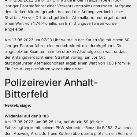
Am 13.08.2022 um 01:37 Uhr wurde in der Franzstraße ein 36-
jähriger Fahrradfahrer einer Verkehrskontrolle unterzogen. Aufgrund
des starken Alkoholgeruchs bestand der Anfangsverdacht einer
Straftat. Ein vor Ort durchgeführter Atemalkoholtest ergab dabei
einen Wert von 1,74 Promille. Ein Ermittlungsverfahren wurde
eingeleitet.
Am 13.08.2022 um 07:23 Uhr wurde in der Karlstraße mit einem 60-
jähriger Fahrradfahrer eine Verkehrskontrolle durchgeführt. Die
eingesetzten Beamten nahmen starken Alkoholgeruch war, sodass
der Anfangsverdacht einer Straftat vorlag. Ein vor Ort
durchgeführter Atemalkoholtest ergab einen Wert von 1,68 Promille.
Ein Ermittlungsverfahren wurde eingeleitet.
Polizeirevier Anhalt-
Bitterfeld
Verkehrslage:
Wildunfall auf der B 183
Am 13.08.2022, um 05:25 Uhr, befuhr ein 59-jährige
Fahrzeugführer mit seinem PKW Mercedes-Benz die B 183. Zwischen
dem Abzweig Arensdorf und Köthen überquerte plötzlich ein Reh die