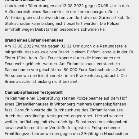
Unbekannte Täter drangen am 13.08.2022 gegen 01:05 Uhr in den
Außenbereich eines Baumarktes in der Lerchenbergstraße in
Wittenberg ein und entwendeten von dort diverse Gartenartikel. Der
Stehlschaden kann bislang nicht beziffert werden. Die Polizei
ermittelt wegen Diebstahl im besonders schweren Fall.
Brand eines Einfamilienhauses
Am 13.08.2022 wurde gegen 02:32 Uhr durch die Rettungsstelle
mitgeteilt, dass es zu einem Brand in einem Einfamilienhaus in der OL
Elster (Elbe) kam. Das Feuer konnte durch die Kameraden der
Feuerwehr gelöscht werden. Am Einfamilienhaus entstand ein
Sachschaden von geschätzten 80.000 Euro Sachschaden. Zwei
Personen wurden leicht verletzt in ein Krankenhaus gebracht. Die
Brandursache ist bislang nicht bekannt.
Cannabispflanzen festgestellt
Im Rahmen einer Überprüfung stellten Polizeibeamte auf dem Hof
eines Einfamilienhauses in Wittenberg mehrere Cannabispflanzen
fest. Daraufhin wurde die Durchsuchung des Einfamilienhauses
durch das zuständige Amtsgericht angeordnet. Hierbei wurden
weitere betäubungsmittelverdächtige Substanzen beschlagnahmt,
sowie waffenrechtliche Verstöße festgestellt. Entsprechende
Ermittlungsverfahren wurden gegen den 39-jährigen Hausbesitzer