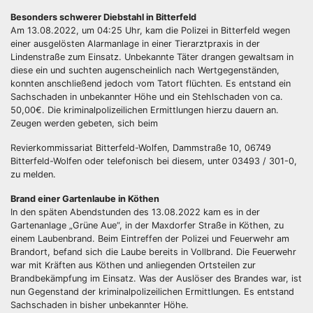
Besonders schwerer Diebstahl in Bitterfeld
Am 13.08.2022, um 04:25 Uhr, kam die Polizei in Bitterfeld wegen
einer ausgelösten Alarmanlage in einer Tierarztpraxis in der
Lindenstraße zum Einsatz. Unbekannte Täter drangen gewaltsam in
diese ein und suchten augenscheinlich nach Wertgegenständen,
konnten anschließend jedoch vom Tatort flüchten. Es entstand ein
Sachschaden in unbekannter Höhe und ein Stehlschaden von ca.
50,00€. Die kriminalpolizeilichen Ermittlungen hierzu dauern an.
Zeugen werden gebeten, sich beim
Revierkommissariat Bitterfeld-Wolfen, Dammstraße 10, 06749
Bitterfeld-Wolfen oder telefonisch bei diesem, unter 03493 / 301-0,
zu melden.
Brand einer Gartenlaube in Köthen
In den späten Abendstunden des 13.08.2022 kam es in der
Gartenanlage „Grüne Aue“, in der Maxdorfer Straße in Köthen, zu
einem Laubenbrand. Beim Eintreffen der Polizei und Feuerwehr am
Brandort, befand sich die Laube bereits in Vollbrand. Die Feuerwehr
war mit Kräften aus Köthen und anliegenden Ortsteilen zur
Brandbekämpfung im Einsatz. Was der Auslöser des Brandes war, ist
nun Gegenstand der kriminalpolizeilichen Ermittlungen. Es entstand
Sachschaden in bisher unbekannter Höhe.