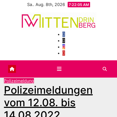
Zum
Sa.. Aug. 8th, 2026
7:22:06 AM
Inhalt
springen
Polizeimeldung
Polizeimeldungen
vom 12.08. bis
14.08.2022