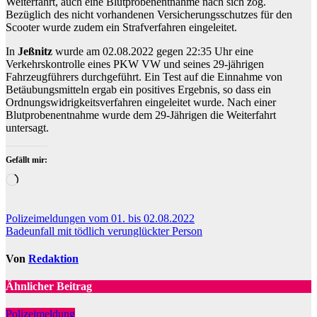
Weiterfahrt, auch eine Blutprobenentnahme nach sich zog.
Bezüglich des nicht vorhandenen Versicherungsschutzes für den
Scooter wurde zudem ein Strafverfahren eingeleitet.
In
Jeßnitz
wurde am 02.08.2022 gegen 22:35 Uhr eine
Verkehrskontrolle eines PKW VW und seines 29-jährigen
Fahrzeugführers durchgeführt. Ein Test auf die Einnahme von
Betäubungsmitteln ergab ein positives Ergebnis, so dass ein
Ordnungswidrigkeitsverfahren eingeleitet wurde. Nach einer
Blutprobenentnahme wurde dem 29-Jährigen die Weiterfahrt
untersagt.
Gefällt mir:
Wird
geladen …
Beitragsnavigation
Polizeimeldungen vom 01. bis 02.08.2022
Badeunfall mit tödlich verunglückter Person
Von
Redaktion
Ähnlicher Beitrag
Polizeimeldung