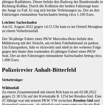
jährigen Radfahrers. Dieser befuhr den Radweg der Bundesstraße in
Richtung Roßlau. Durch die Kollision der beiden Fahrzeuge kam
der Junge zu Fall. Er zog sich leichte Verletzungen zu. Der an den
Fahrzeugen entstandene Sachschaden betrug circa 1.100 Euro.
Leichter Sachschaden
Am 02. August 2022 gegen 14:15 Uhr kam es im Ortsteil Mosigkau
zu einem Verkehrsunfall.
Der 58-jährige Fahrer eines PKW Mercedes-Benz befuhr den
Mühlenweg mit der Absicht, am rechten Fahrbahnrand zu parken.
Um Einzuparken, fuhr er rückwärts und stieß in der weiteren Folge
gegen den hinter ihm wartenden 45-jährigen Fahrer eines PKW
Seat. Der an den Fahrzeugen entstandene Sachschaden betrug circa
1.000 Euro.
Polizeirevier Anhalt-Bitterfeld
Verkehrslage:
Wildunfall
Zu einem Zusammenstoß mit einem Reh kam es am 02.08.2022
gegen 21.30 Uhr auf der Kreisstraße K 1254 bei Reuden-Süd. Eine
47-Jährige war mit seinem PKW VW zwischen
Reuden-Süd
und
Hagendorf unterwegs, als plötzlich und unerwartet vor ihr ein Reh