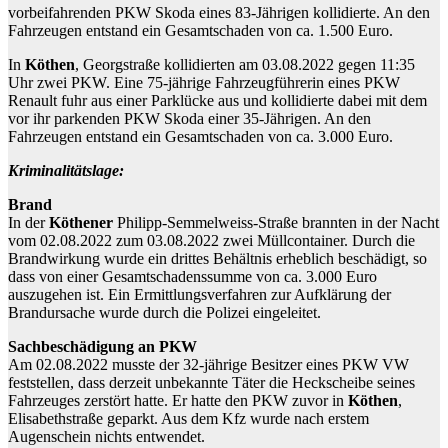
vorbeifahrenden PKW Skoda eines 83-Jährigen kollidierte. An den
Fahrzeugen entstand ein Gesamtschaden von ca. 1.500 Euro.
In
Köthen
, Georgstraße kollidierten am 03.08.2022 gegen 11:35
Uhr zwei PKW. Eine 75-jährige Fahrzeugführerin eines PKW
Renault fuhr aus einer Parklücke aus und kollidierte dabei mit dem
vor ihr parkenden PKW Skoda einer 35-Jährigen. An den
Fahrzeugen entstand ein Gesamtschaden von ca. 3.000 Euro.
Kriminalitätslage:
Brand
In der
Köthener
Philipp-Semmelweiss-Straße brannten in der Nacht
vom 02.08.2022 zum 03.08.2022 zwei Müllcontainer. Durch die
Brandwirkung wurde ein drittes Behältnis erheblich beschädigt, so
dass von einer Gesamtschadenssumme von ca. 3.000 Euro
auszugehen ist. Ein Ermittlungsverfahren zur Aufklärung der
Brandursache wurde durch die Polizei eingeleitet.
Sachbeschädigung an PKW
Am 02.08.2022 musste der 32-jährige Besitzer eines PKW VW
feststellen, dass derzeit unbekannte Täter die Heckscheibe seines
Fahrzeuges zerstört hatte. Er hatte den PKW zuvor in
Köthen
,
Elisabethstraße geparkt. Aus dem Kfz wurde nach erstem
Augenschein nichts entwendet.