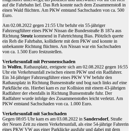
auf die Fahrbahn lief. Das Reh konnte nach dem Zusammenstoß in
einen Wald flüchten. Am PKW entstand Sachschaden von ca. 500
Euro.
Am 02.08.2022 gegen 21:55 Uhr befuhr ein 55-jähriger
Fahrzeugführer eines PKW Nissan die Bundesstraße B 187a aus
Richtung
Steutz
kommend in Fahrtrichtung Bias. Plötzlich querte
ein Reh die Fahrbahn, kollidierte mit dem PKW und konnte in
unbekannte Richtung flüchten. Am Nissan war ein Sachschaden
von ca. 1.500 Euro festzustellen.
Verkehrsunfall mit Personenschaden
In
Wolfen
, Rathausplatz, ereignete sich am 02.08.2022 gegen 16:55
Uhr ein Verkehrsunfall zwischen einem PKW und ein Radfahrer.
Ein 34-jähriger Fahrzeugführer eines PKW VW befuhr den
Rathausplatz in Richtung Bunsenstraße und bog nach links auf eine
Parkfläche ein. Hierbei kam es zur Kollision mit einem 43-jährigen
Radfahrer der ebenfalls in Richtung Bunsenstraße fuhr. Der
Radfahrer wurde infolge des Zusammenstoßes leicht verletzt. Am
PKW entstand Sachschaden von ca. 1.000 Euro.
Verkehrsunfall mit Sachschaden
Gegen 08:05 Uhr kam es am 03.08.2022 in
Sandersdorf
, Straße
der Neuen Zeit zu einem Verkehrsunfall, als eine 54-jährige Fahrerin
eines PKW VW aus einer Parklücke ausfuhr und dabei mit dem