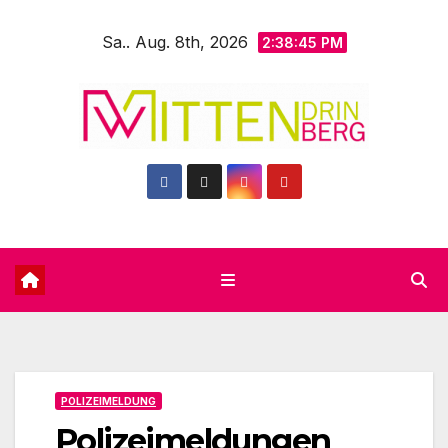
Zum
Sa.. Aug. 8th, 2026
Inhalt
2:38:47 PM
springen
POLIZEIMELDUNG
Polizeimeldungen