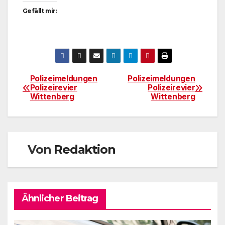
Gefällt mir:
Polizeimeldungen
Polizeimeldungen
Beitragsnavigation
Polizeirevier
Polizeirevier
Wittenberg
Wittenberg
Von
Redaktion
Ähnlicher Beitrag