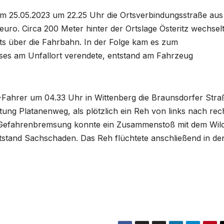
am 25.05.2023 um 22.25 Uhr die Ortsverbindungsstraße aus
uro. Circa 200 Meter hinter der Ortslage Österitz wechsel
hts über die Fahrbahn. In der Folge kam es zum
es am Unfallort verendete, entstand am Fahrzeug
-Fahrer um 04.33 Uhr in Wittenberg die Braunsdorfer Stra
ng Platanenweg, als plötzlich ein Reh von links nach rec
er Gefahrenbremsung konnte ein Zusammenstoß mit dem Wil
tstand Sachschaden. Das Reh flüchtete anschließend in de