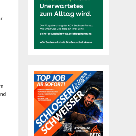
hr
.
am
und