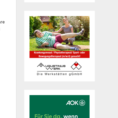
hre
i