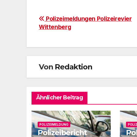
Beitragsnavigation
Polizeimeldungen Polizeirevier
Wittenberg
Von
Redaktion
Ähnlicher Beitrag
POLIZEIMELDUNG
POLI
Polizeibericht
Pol