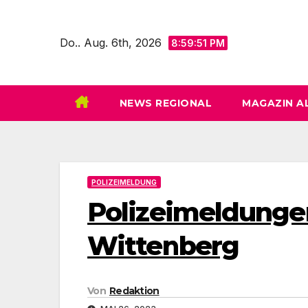
Zum
Inhalt
Do.. Aug. 6th, 2026
8:59:52 PM
springen
NEWS REGIONAL
MAGAZIN A
POLIZEIMELDUNG
Polizeimeldungen
Wittenberg
Von
Redaktion