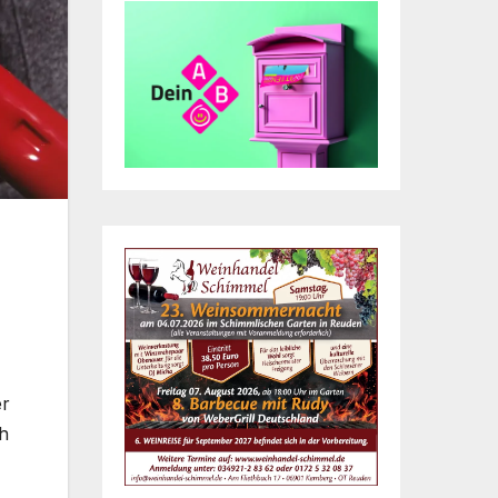
er
ch