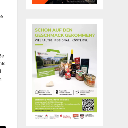
te
ße
hts
d
n