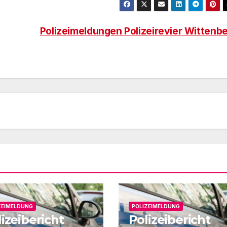
Polizeimeldungen Polizeirevier Wittenb
ZEIMELDUNG
POLIZEIMELDUNG
izeibericht
Polizeibericht