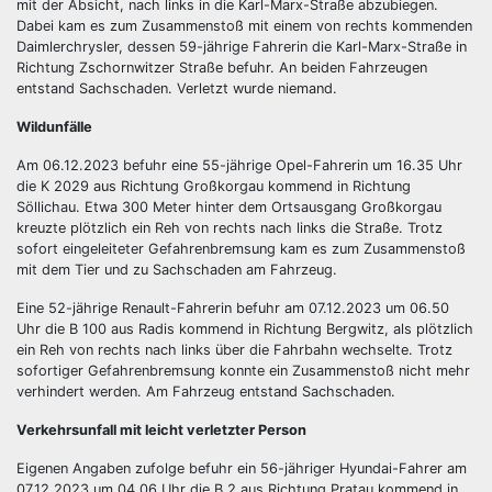
mit der Absicht, nach links in die Karl-Marx-Straße abzubiegen.
Dabei kam es zum Zusammenstoß mit einem von rechts kommenden
Daimlerchrysler, dessen 59-jährige Fahrerin die Karl-Marx-Straße in
Richtung Zschornwitzer Straße befuhr. An beiden Fahrzeugen
entstand Sachschaden. Verletzt wurde niemand.
Wildunfälle
Am 06.12.2023 befuhr eine 55-jährige Opel-Fahrerin um 16.35 Uhr
die K 2029 aus Richtung Großkorgau kommend in Richtung
Söllichau. Etwa 300 Meter hinter dem Ortsausgang Großkorgau
kreuzte plötzlich ein Reh von rechts nach links die Straße. Trotz
sofort eingeleiteter Gefahrenbremsung kam es zum Zusammenstoß
mit dem Tier und zu Sachschaden am Fahrzeug.
Eine 52-jährige Renault-Fahrerin befuhr am 07.12.2023 um 06.50
Uhr die B 100 aus Radis kommend in Richtung Bergwitz, als plötzlich
ein Reh von rechts nach links über die Fahrbahn wechselte. Trotz
sofortiger Gefahrenbremsung konnte ein Zusammenstoß nicht mehr
verhindert werden. Am Fahrzeug entstand Sachschaden.
Verkehrsunfall mit leicht verletzter Person
Eigenen Angaben zufolge befuhr ein 56-jähriger Hyundai-Fahrer am
07.12.2023 um 04.06 Uhr die B 2 aus Richtung Pratau kommend in