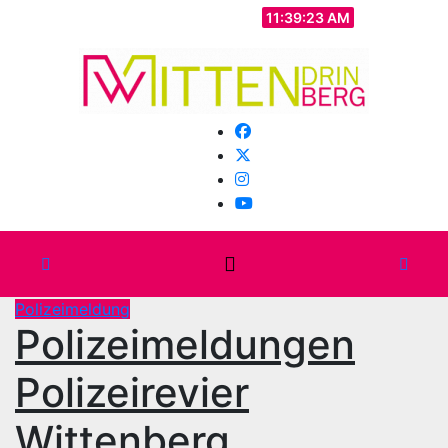
Zum
Mo.. Aug. 10th, 2026
11:39:24 AM
Inhalt
springen
Polizeimeldung
Polizeimeldungen
Polizeirevier
Wittenberg