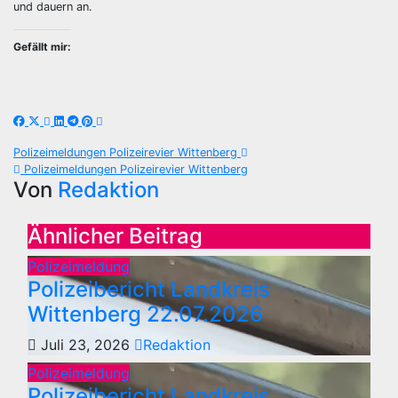
und dauern an.
Gefällt mir:
Beitragsnavigation
Polizeimeldungen Polizeirevier Wittenberg
Polizeimeldungen Polizeirevier Wittenberg
Von
Redaktion
Ähnlicher Beitrag
Polizeimeldung
Polizeibericht Landkreis
Wittenberg 22.07.2026
Juli 23, 2026
Redaktion
Polizeimeldung
Polizeibericht Landkreis