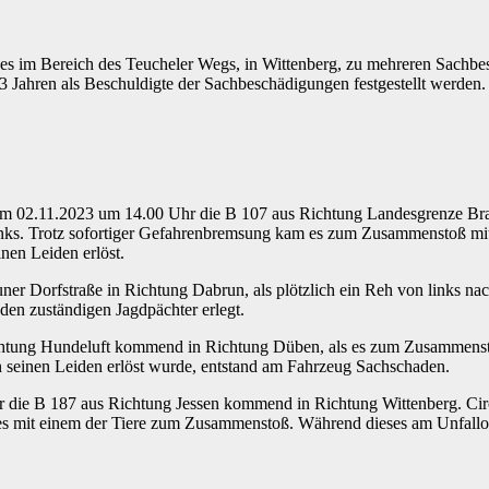
i es im Bereich des Teucheler Wegs, in Wittenberg, zu mehreren Sach
 Jahren als Beschuldigte der Sachbeschädigungen festgestellt werden. 
r am 02.11.2023 um 14.00 Uhr die B 107 aus Richtung Landesgrenze B
links. Trotz sofortiger Gefahrenbremsung kam es zum Zusammenstoß mi
nen Leiden erlöst.
er Dorfstraße in Richtung Dabrun, als plötzlich ein Reh von links nac
den zuständigen Jagdpächter erlegt.
htung Hundeluft kommend in Richtung Düben, als es zum Zusammenstoß
n seinen Leiden erlöst wurde, entstand am Fahrzeug Sachschaden.
 die B 187 aus Richtung Jessen kommend in Richtung Wittenberg. Circa 
 es mit einem der Tiere zum Zusammenstoß. Während dieses am Unfallo