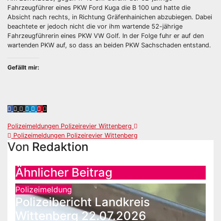
Fahrzeugführer eines PKW Ford Kuga die B 100 und hatte die
Absicht nach rechts, in Richtung Gräfenhainichen abzubiegen. Dabei
beachtete er jedoch nicht die vor ihm wartende 52-jährige
Fahrzeugführerin eines PKW VW Golf. In der Folge fuhr er auf den
wartenden PKW auf, so dass an beiden PKW Sachschaden entstand.
Gefällt mir:
Beitragsnavigation
Polizeimeldungen Polizeirevier Wittenberg
Polizeimeldungen Polizeirevier Wittenberg
Von
Redaktion
Ähnlicher Beitrag
Polizeimeldung
Polizeibericht Landkreis
Wittenberg 22.07.2026