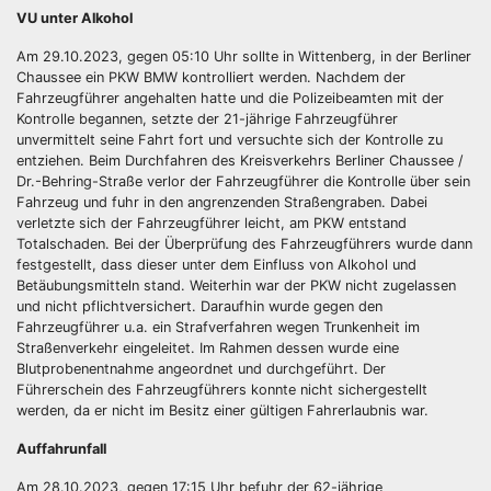
VU unter Alkohol
Am 29.10.2023, gegen 05:10 Uhr sollte in Wittenberg, in der Berliner
Chaussee ein PKW BMW kontrolliert werden. Nachdem der
Fahrzeugführer angehalten hatte und die Polizeibeamten mit der
Kontrolle begannen, setzte der 21-jährige Fahrzeugführer
unvermittelt seine Fahrt fort und versuchte sich der Kontrolle zu
entziehen. Beim Durchfahren des Kreisverkehrs Berliner Chaussee /
Dr.-Behring-Straße verlor der Fahrzeugführer die Kontrolle über sein
Fahrzeug und fuhr in den angrenzenden Straßengraben. Dabei
verletzte sich der Fahrzeugführer leicht, am PKW entstand
Totalschaden. Bei der Überprüfung des Fahrzeugführers wurde dann
festgestellt, dass dieser unter dem Einfluss von Alkohol und
Betäubungsmitteln stand. Weiterhin war der PKW nicht zugelassen
und nicht pflichtversichert. Daraufhin wurde gegen den
Fahrzeugführer u.a. ein Strafverfahren wegen Trunkenheit im
Straßenverkehr eingeleitet. Im Rahmen dessen wurde eine
Blutprobenentnahme angeordnet und durchgeführt. Der
Führerschein des Fahrzeugführers konnte nicht sichergestellt
werden, da er nicht im Besitz einer gültigen Fahrerlaubnis war.
Auffahrunfall
Am 28.10.2023, gegen 17:15 Uhr befuhr der 62-jährige