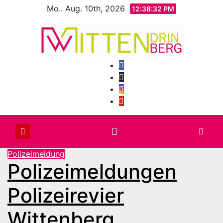
Zum
Mo.. Aug. 10th, 2026
12:38:34 PM
Inhalt
springen
Polizeimeldung
Polizeimeldungen
Polizeirevier
Wittenberg