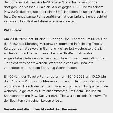
der Johann-Gottfried-Galle-Straße in Gräfenhainichen vor der
dortigen Sparkassen-Filiale ab. Als er gegen 11:20 Uhr zu seinem
Pkw zurückkehrte, stellte er einen Unfallschaden an seiner Fahrertür
fest. Der unbekannte Fahrzeugführer hat den Unfallort unberechtigt
verlassen. Ein Strafverfahren wurde eingeleitet.
Wildunfälle
Am 29.10.2023 befuhr eine 55-jährige Opel-Fahrerin um 06.35 Uhr
die B 182 aus Richtung Merschwitz kommend in Richtung Trebitz.
Kurz vor dem Abzweig in Richtung Kleinzerbst wechselte plötzlich
ein Reh von rechts nach links über die Straße. Trotz sofort
eingeleiteter Gefahrenbremsung konnte ein Zusammenstoß mit dem
Tier nicht verhindert werden. Während dieses am Unfallort
verendete, entstand am Fahrzeug Sachschaden.
Ein 60-jähriger Toyota-Fahrer befuhr am 30.10.2023 um 10.20 Uhr
die L 132 aus Richtung Schleesen kommend in Richtung Radis, als
plötzlich ein Hirsch die Fahrbahn von rechts nach links querte. In der
weiteren Folge kam es zum Zusammenstoß mit dem Tier und zu
Sachschaden am Pkw. Das verletzte Tier wurde mittels Dienstwaffe
der Beamten von seinen Leiden erlöst.
Verkehrsunfälle mit leicht verletzten Personen