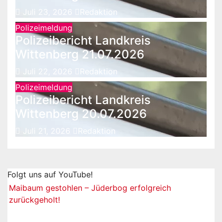
Juli 23, 2026
Redaktion
Polizeimeldung
Polizeibericht Landkreis
Wittenberg 21.07.2026
Juli 22, 2026
Redaktion
Polizeimeldung
Polizeibericht Landkreis
Wittenberg 20.07.2026
Juli 21, 2026
Redaktion
Folgt uns auf YouTube!
Maibaum gestohlen – Jüderbog erfolgreich
zurückgeholt!