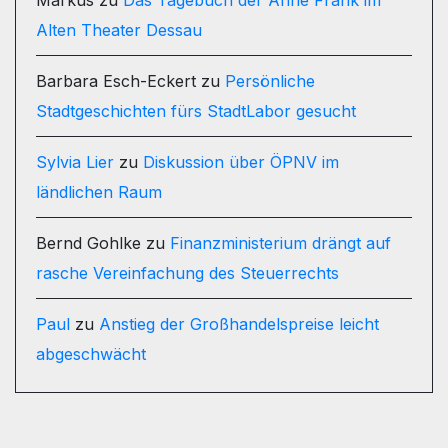
Markus
zu
Das Tagebuch der Anne Frank im
Alten Theater Dessau
Barbara Esch-Eckert
zu
Persönliche
Stadtgeschichten fürs StadtLabor gesucht
Sylvia Lier
zu
Diskussion über ÖPNV im
ländlichen Raum
Bernd Gohlke
zu
Finanzministerium drängt auf
rasche Vereinfachung des Steuerrechts
Paul
zu
Anstieg der Großhandelspreise leicht
abgeschwächt