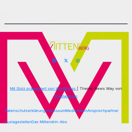
Mit Stolz präsentiert von WordPress
|
Theme: News Way von
Themeansar
.
Datenschutzerklärung
Impressum
Mediadaten
Ansprechpartner
Auslagestellen
Das Mittendrin-Abo