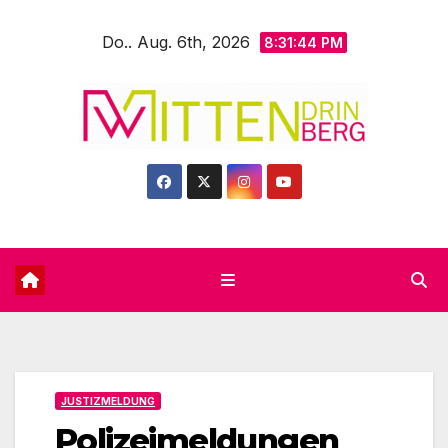
Zum
Do.. Aug. 6th, 2026
Inhalt
8:31:46 PM
springen
JUSTIZMELDUNG
Polizeimeldungen