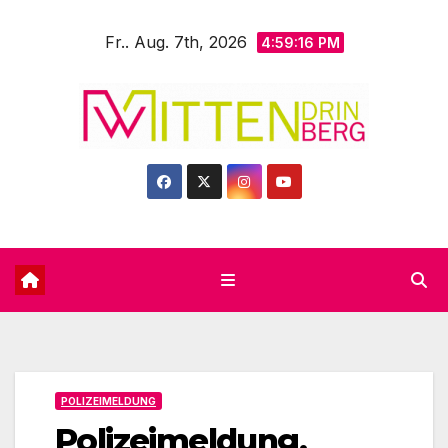
Zum
Fr.. Aug. 7th, 2026
Inhalt
4:59:18 PM
springen
POLIZEIMELDUNG
Polizeimeldung,