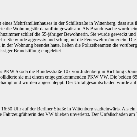
ines Mehrfamilienhauses in der Schillstraße in Wittenberg, dass aus
te die Wohnungstür daraufhin gewaltsam. Als Brandursache wurde ein Ku
zimmer schlief die 55-jähriger Bewohnerin. Sie wurde geweckt und wa
hr. Sie wurde aggressiv und schlug auf die Feuerwehrmänner ein. Die 
in der Wohnung beendet hatte, ließen die Polizeibeamten die vorübe
siger Brandstiftung eingeleitet.
nes PKW Skoda die Bundesstraße 107 von Jüdenberg in Richtung Oran
kollidierte sie mit einem entgegenkommenden PKW VW. Die beiden 65-
chädigt und wurden abgeschleppt. Der Unfallgesamtschaden wurde auf 
16:50 Uhr auf der Berliner Straße in Wittenberg stadteinwärts. Als e
rige Fahrzeugführerin des VW blieben unverletzt. Der Unfallschaden 