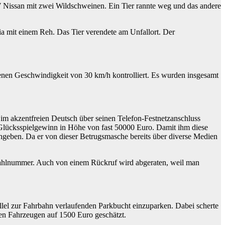
W Nissan mit zwei Wildschweinen. Ein Tier rannte weg und das andere
a mit einem Reh. Das Tier verendete am Unfallort. Der
enen Geschwindigkeit von 30 km/h kontrolliert. Es wurden insgesamt
m akzentfreien Deutsch über seinen Telefon-Festnetzanschluss
 Glücksspielgewinn in Höhe von fast 50000 Euro. Damit ihm diese
geben. Da er von dieser Betrugsmasche bereits über diverse Medien
ahlnummer. Auch von einem Rückruf wird abgeraten, weil man
llel zur Fahrbahn verlaufenden Parkbucht einzuparken. Dabei scherte
en Fahrzeugen auf 1500 Euro geschätzt.