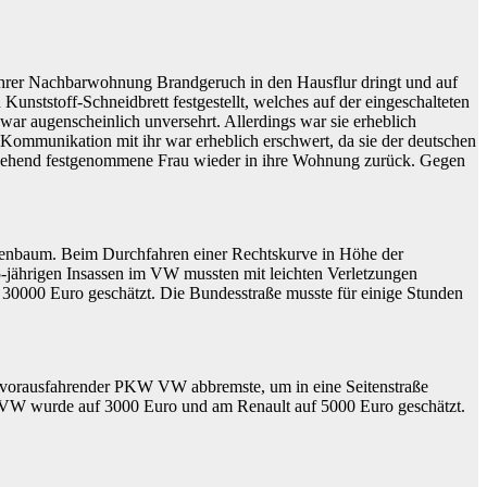
 ihrer Nachbarwohnung Brandgeruch in den Hausflur dringt und auf
nststoff-Schneidbrett festgestellt, welches auf der eingeschalteten
r augenscheinlich unversehrt. Allerdings war sie erheblich
Kommunikation mit ihr war erheblich erschwert, da sie der deutschen
rgehend festgenommene Frau wieder in ihre Wohnung zurück. Gegen
ienbaum. Beim Durchfahren einer Rechtskurve in Höhe der
jährigen Insassen im VW mussten mit leichten Verletzungen
30000 Euro geschätzt. Die Bundesstraße musste für einige Stunden
in vorausfahrender PKW VW abbremste, um in eine Seitenstraße
am VW wurde auf 3000 Euro und am Renault auf 5000 Euro geschätzt.