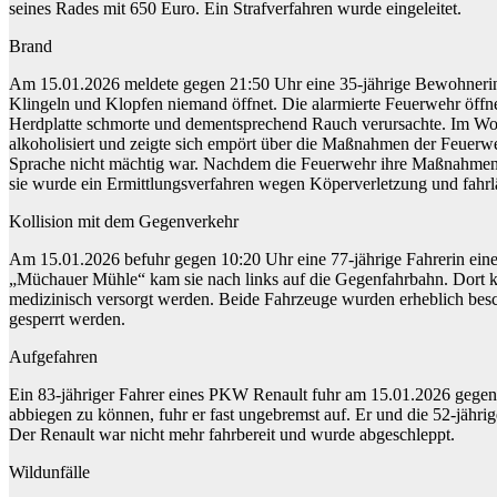
seines Rades mit 650 Euro. Ein Strafverfahren wurde eingeleitet.
Brand
Am 15.01.2026 meldete gegen 21:50 Uhr eine 35-jährige Bewohnerin e
Klingeln und Klopfen niemand öffnet. Die alarmierte Feuerwehr öffne
Herdplatte schmorte und dementsprechend Rauch verursachte. Im Wohn
alkoholisiert und zeigte sich empört über die Maßnahmen der Feuerwe
Sprache nicht mächtig war. Nachdem die Feuerwehr ihre Maßnahmen 
sie wurde ein Ermittlungsverfahren wegen Köperverletzung und fahrläs
Kollision mit dem Gegenverkehr
Am 15.01.2026 befuhr gegen 10:20 Uhr eine 77-jährige Fahrerin ei
„Müchauer Mühle“ kam sie nach links auf die Gegenfahrbahn. Dort 
medizinisch versorgt werden. Beide Fahrzeuge wurden erheblich bes
gesperrt werden.
Aufgefahren
Ein 83-jähriger Fahrer eines PKW Renault fuhr am 15.01.2026 gegen 
abbiegen zu können, fuhr er fast ungebremst auf. Er und die 52-jäh
Der Renault war nicht mehr fahrbereit und wurde abgeschleppt.
Wildunfälle