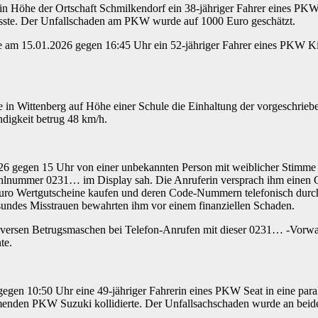
 in Höhe der Ortschaft Schmilkendorf ein 38-jähriger Fahrer eines PK
 musste. Der Unfallschaden am PKW wurde auf 1000 Euro geschätzt.
te am 15.01.2026 gegen 16:45 Uhr ein 52-jähriger Fahrer eines PKW Ki
in Wittenberg auf Höhe einer Schule die Einhaltung der vorgeschrieb
digkeit betrug 48 km/h.
6 gegen 15 Uhr von einer unbekannten Person mit weiblicher Stimme i
rwahlnummer 0231… im Display sah. Die Anruferin versprach ihm einen
uro Wertgutscheine kaufen und deren Code-Nummern telefonisch durch
gesundes Misstrauen bewahrten ihm vor einem finanziellen Schaden.
iversen Betrugsmaschen bei Telefon-Anrufen mit dieser 0231… -Vorw
nte.
gegen 10:50 Uhr eine 49-jähriger Fahrerin eines PKW Seat in eine para
menden PKW Suzuki kollidierte. Der Unfallsachschaden wurde an beid