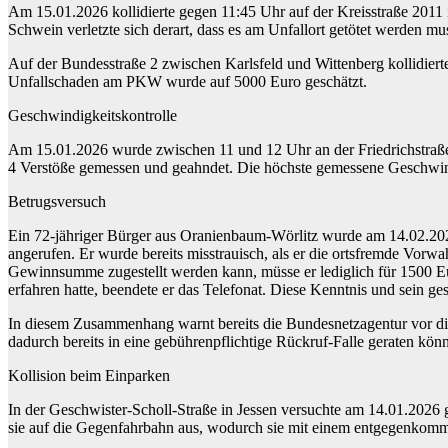
Am 15.01.2026 kollidierte gegen 11:45 Uhr auf der Kreisstraße 2011
Schwein verletzte sich derart, dass es am Unfallort getötet werden
Auf der Bundesstraße 2 zwischen Karlsfeld und Wittenberg kollidier
Unfallschaden am PKW wurde auf 5000 Euro geschätzt.
Geschwindigkeitskontrolle
Am 15.01.2026 wurde zwischen 11 und 12 Uhr an der Friedrichstraße 
4 Verstöße gemessen und geahndet. Die höchste gemessene Geschwin
Betrugsversuch
Ein 72-jähriger Bürger aus Oranienbaum-Wörlitz wurde am 14.02.202
angerufen. Er wurde bereits misstrauisch, als er die ortsfremde Vo
Gewinnsumme zugestellt werden kann, müsse er lediglich für 1500 E
erfahren hatte, beendete er das Telefonat. Diese Kenntnis und sein 
In diesem Zusammenhang warnt bereits die Bundesnetzagentur vor d
dadurch bereits in eine gebührenpflichtige Rückruf-Falle geraten kön
Kollision beim Einparken
In der Geschwister-Scholl-Straße in Jessen versuchte am 14.01.2026 
sie auf die Gegenfahrbahn aus, wodurch sie mit einem entgegenkom