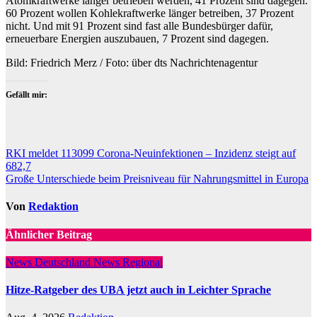
Atomkraftwerke länger betrieben werden, 41 Prozent sind dagegen.
60 Prozent wollen Kohlekraftwerke länger betreiben, 37 Prozent
nicht. Und mit 91 Prozent sind fast alle Bundesbürger dafür,
erneuerbare Energien auszubauen, 7 Prozent sind dagegen.
Bild: Friedrich Merz / Foto: über dts Nachrichtenagentur
Gefällt mir:
Beitragsnavigation
RKI meldet 113099 Corona-Neuinfektionen – Inzidenz steigt auf
682,7
Große Unterschiede beim Preisniveau für Nahrungsmittel in Europa
Von
Redaktion
Ähnlicher Beitrag
News Deutschland
News Regional
Hitze-Ratgeber des UBA jetzt auch in Leichter Sprache