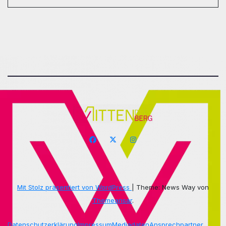
Mit Stolz präsentiert von WordPress
|
Theme: News Way von
Themeansar
.
Datenschutzerklärung
Impressum
Mediadaten
Ansprechpartner