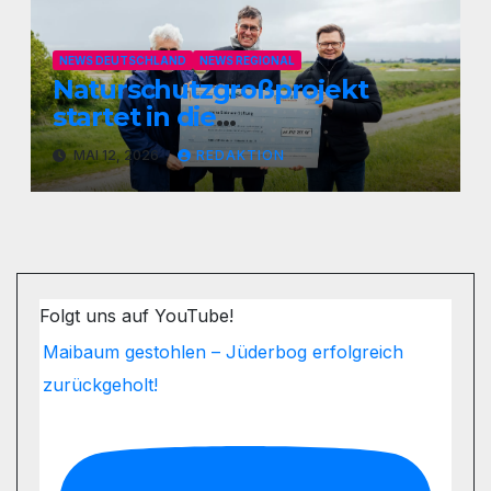
NEWS DEUTSCHLAND
NEWS REGIONAL
Naturschutzgroßprojekt
startet in die
Umsetzungsphase
MAI 12, 2026
REDAKTION
Folgt uns auf YouTube!
Maibaum gestohlen – Jüderbog erfolgreich
zurückgeholt!