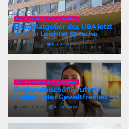
NEWS DEUTSCHLAND
NEWS REGIONAL
Hitze-Ratgeber des UBA jetzt
auch in Leichter Sprache
AUG. 4, 2026
REDAKTION
NEWS DEUTSCHLAND
NEWS REGIONAL
Regionalbischöfin ruft zu
unbedingter Gewaltfreiheit
auf
JUNI 30, 2026
REDAKTION