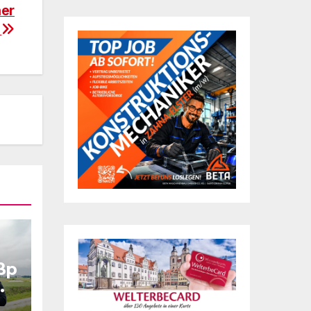
ner
t
ßp