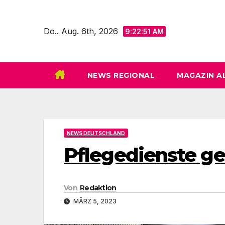
Zum
Inhalt
Do.. Aug. 6th, 2026
9:22:53 AM
springen
NEWS REGIONAL
MAGAZIN A
NEWS DEUTSCHLAND
Pflegedienste ge
Von
Redaktion
MÄRZ 5, 2023