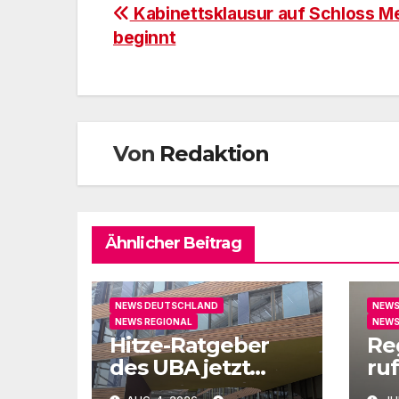
Beitragsnavigation
Kabinettsklausur auf Schloss M
beginnt
Von
Redaktion
Ähnlicher Beitrag
NEWS DEUTSCHLAND
NEWS
NEWS REGIONAL
NEWS
Hitze-Ratgeber
Re
des UBA jetzt
ruf
auch in Leichter
un