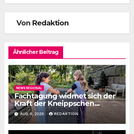
Von
Redaktion
Ähnlicher Beitrag
NEWS REGIONAL
Fachtagung widmet sich der
Kraft der Kneippschen
Elemente
AUG. 6, 2026
REDAKTION