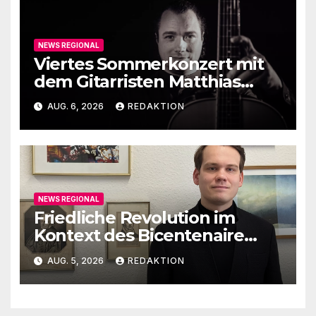
NEWS REGIONAL
Viertes Sommerkonzert mit
dem Gitarristen Matthias
Ehrig
AUG. 6, 2026
REDAKTION
NEWS REGIONAL
Friedliche Revolution im
Kontext des Bicentenaire
1789-1989
AUG. 5, 2026
REDAKTION