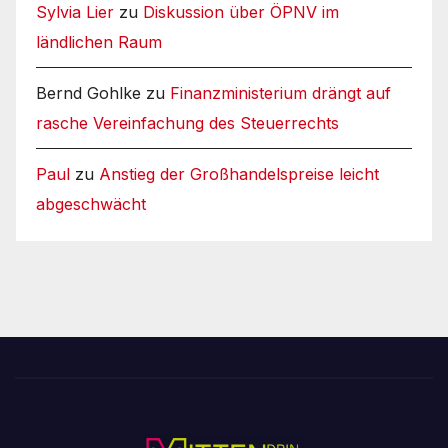
Sylvia Lier
zu
Diskussion über ÖPNV im
ländlichen Raum
Bernd Gohlke
zu
Finanzministerium drängt auf
rasche Vereinfachung des Steuerrechts
Paul
zu
Anstieg der Großhandelspreise leicht
abgeschwächt