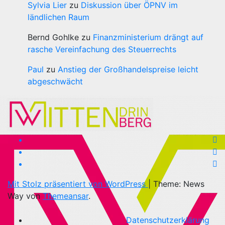
Sylvia Lier
zu
Diskussion über ÖPNV im
ländlichen Raum
Bernd Gohlke
zu
Finanzministerium drängt auf
rasche Vereinfachung des Steuerrechts
Paul
zu
Anstieg der Großhandelspreise leicht
abgeschwächt
Mit Stolz präsentiert von WordPress
|
Theme: News
Way von
Themeansar
.
Datenschutzerklärung