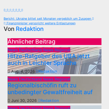
Beitragsnavigation
Bericht: Ukraine bittet seit Monaten vergeblich um Zusagen
Finanzminister verspricht weitere Entlastungen
Von
Redaktion
Ähnlicher Beitrag
News Deutschland
News Regional
Hitze-Ratgeber des UBA jetzt
auch in Leichter Sprache
Aug. 4, 2026
Redaktion
News Deutschland
News Regional
Regionalbischöfin ruft zu
unbedingter Gewaltfreiheit auf
Juni 30, 2026
Redaktion
News Deutschland
News Regional