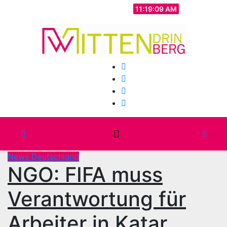
Zum
Mo.. Aug. 10th, 2026
11:19:11 AM
Inhalt
springen
News Deutschland
NGO: FIFA muss
Verantwortung für
Arbeiter in Katar