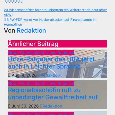
Beitragsnavigation
20 Wissenschaftler fordern unbegrenzten Weiterbetrieb deutscher
AKW
NRW-FDP warnt vor Hackerattacken auf Finanzbeamte im
Homeoffice
Von
Redaktion
Ähnlicher Beitrag
News Deutschland
News Regional
Hitze-Ratgeber des UBA jetzt
auch in Leichter Sprache
Aug. 4, 2026
Redaktion
News Deutschland
News Regional
Regionalbischöfin ruft zu
unbedingter Gewaltfreiheit auf
Juni 30, 2026
Redaktion
News Deutschland
News Regional