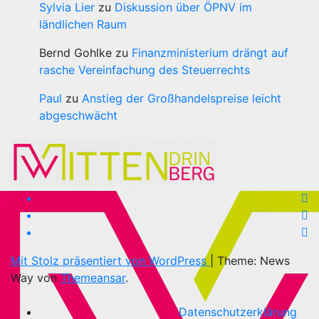
Sylvia Lier
zu
Diskussion über ÖPNV im
ländlichen Raum
Bernd Gohlke
zu
Finanzministerium drängt auf
rasche Vereinfachung des Steuerrechts
Paul
zu
Anstieg der Großhandelspreise leicht
abgeschwächt
Mit Stolz präsentiert von WordPress
|
Theme: News
Way von
Themeansar
.
Datenschutzerklärung