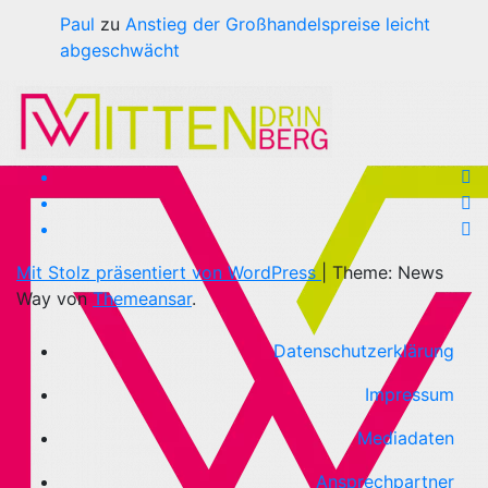
Paul
zu
Anstieg der Großhandelspreise leicht
abgeschwächt
Mit Stolz präsentiert von WordPress
|
Theme: News
Way von
Themeansar
.
Datenschutzerklärung
Impressum
Mediadaten
Ansprechpartner