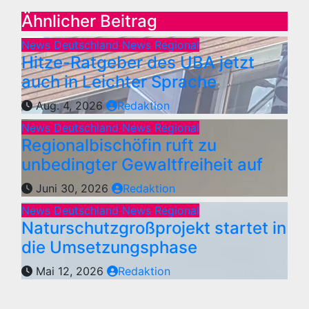
Ähnlicher Beitrag
News Deutschland
News Regional
Hitze-Ratgeber des UBA jetzt
auch in Leichter Sprache
Aug. 4, 2026
Redaktion
News Deutschland
News Regional
Regionalbischöfin ruft zu
unbedingter Gewaltfreiheit auf
Juni 30, 2026
Redaktion
News Deutschland
News Regional
Naturschutzgroßprojekt startet in
die Umsetzungsphase
Mai 12, 2026
Redaktion