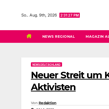
Zum
Inhalt
So.. Aug. 9th, 2026
2:31:29 PM
springen
NEWS REGIONAL
MAGAZIN A
NEWS DEUTSCHLAND
Neuer Streit um 
Aktivisten
Von
Redaktion