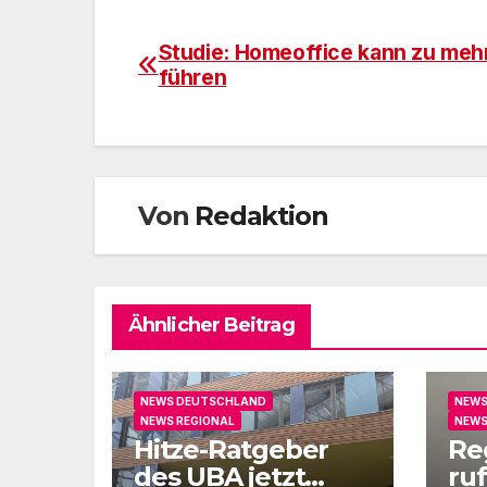
Studie: Homeoffice kann zu meh
Beitragsnavigation
führen
Von
Redaktion
Ähnlicher Beitrag
NEWS DEUTSCHLAND
NEWS
NEWS REGIONAL
NEWS
Hitze-Ratgeber
Re
des UBA jetzt
ruf