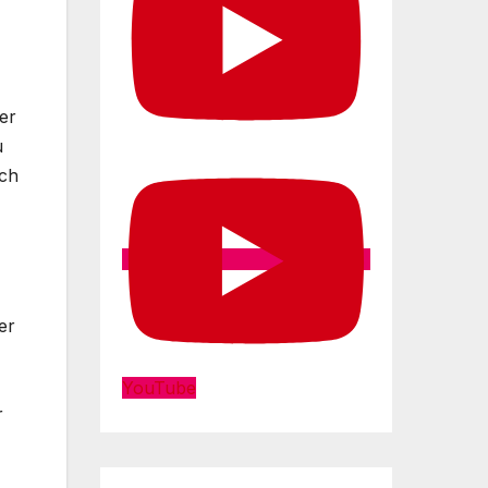
er
u
ich
er
YouTube
r