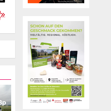
g
e
ßp