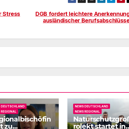
r Stress
DGB fordert leichtere Anerkennun
ausländischer Berufsabschlüss
 DEUTSCHLAND
NEWS DEUTSCHLAND
 REGIONAL
NEWS REGIONAL
gionalbischöfin
Naturschutzgro
t zu
rojekt startet in