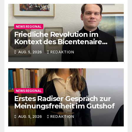
NEWS REGIONAL
Friedliche Revolution im
Kontext des Bicentenaire
1789-1989
AUG. 5, 2026
REDAKTION
NEWS REGIONAL
Erstes Radiser Gespräch zur
Meinungsfreiheit im Gutshof
AUG. 5, 2026
REDAKTION