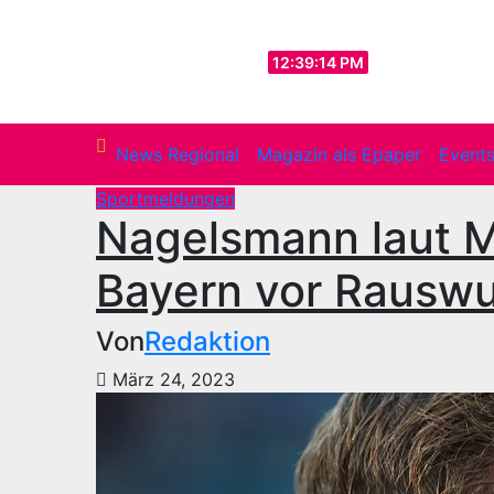
Zum
Inhalt
So.. Aug. 9th, 2026
12:39:16 PM
springen
News Regional
Magazin als Epaper
Event
Sportmeldungen
Nagelsmann laut M
Bayern vor Rauswu
Von
Redaktion
März 24, 2023