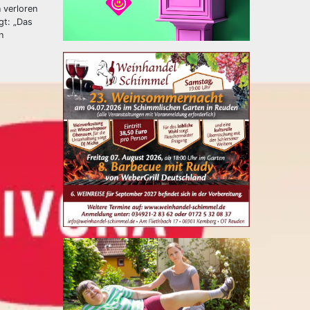
 verloren
gt: „Das
n