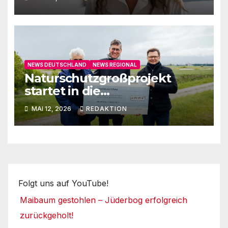
NEWS DEUTSCHLAND
NEWS REGIONAL
Naturschutzgroßprojekt
startet in die
Umsetzungsphase
MAI 12, 2026
REDAKTION
Folgt uns auf YouTube!
Maibaum gestohlen – Jüderbog erfolgreich
zurückgeholt!