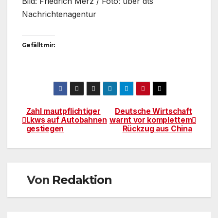
Bild: Friedrich Merz / Foto: über dts
Nachrichtenagentur
Gefällt mir:
Zahl mautpflichtiger
Deutsche Wirtschaft
Beitragsnavigation
Lkws auf Autobahnen
warnt vor komplettem
gestiegen
Rückzug aus China
Von
Redaktion