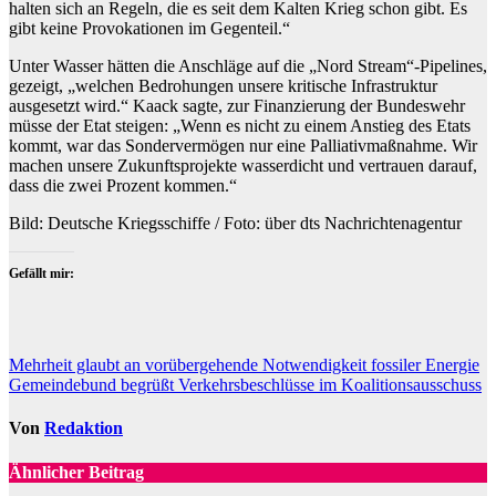
halten sich an Regeln, die es seit dem Kalten Krieg schon gibt. Es
gibt keine Provokationen im Gegenteil.“
Unter Wasser hätten die Anschläge auf die „Nord Stream“-Pipelines,
gezeigt, „welchen Bedrohungen unsere kritische Infrastruktur
ausgesetzt wird.“ Kaack sagte, zur Finanzierung der Bundeswehr
müsse der Etat steigen: „Wenn es nicht zu einem Anstieg des Etats
kommt, war das Sondervermögen nur eine Palliativmaßnahme. Wir
machen unsere Zukunftsprojekte wasserdicht und vertrauen darauf,
dass die zwei Prozent kommen.“
Bild: Deutsche Kriegsschiffe / Foto: über dts Nachrichtenagentur
Gefällt mir:
Beitragsnavigation
Mehrheit glaubt an vorübergehende Notwendigkeit fossiler Energie
Gemeindebund begrüßt Verkehrsbeschlüsse im Koalitionsausschuss
Von
Redaktion
Ähnlicher Beitrag