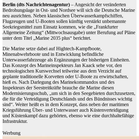
Berlin (dts Nachrichtenagentur)
– Angesicht der veränderten
Bedrohungslage in Ost- und Nordsee will sich die Deutsche Marine
neu ausrichten. Neben klassischen Überwasserkampfschiffen,
Flugzeugen und U-Booten sollen künftig verstärkt unbemannte
Seekriegsmittel zum Einsatz kommen, wie die „Frankfurter
Allgemeine Zeitung“ (Mittwochsausgabe) unter Berufung auf Pläne
unter dem Titel „Marine 2035 plus“ berichtet.
Die Marine setze dabei auf Hightech-Kampfboote,
Minenabwehrboote und in Entwicklung befindliche
Unterwasserfahrzeuge als Ergänzungen der bisherigen Einheiten.
Das Konzept des Marineinspekteurs Jan Kaack sehe vor, den
technologischen Kurswechsel teilweise aus dem Verzicht auf
geplante traditionelle Korvetten oder U-Boote zu erwirtschaften,
hieß es. Nach Darlegung des Marinekommandos und des
Inspekteurs der Seestreitkräfte brauche die Marine diesen
Modernisierungsschub, „um sich in den Seegebieten durchzusetzen,
die für die Verteidigung Deutschlands und des Bündnisses wichtig
sind“. Weiter heißt es in dem Konzept, dass neben der maritimen
Kriegsführung Über- und Unterwasser auch Küstenverteidigung
und Küstenkampf dazu gehörten, ebenso wie eine durchhaltefähige
Infrastruktur.
Werbung