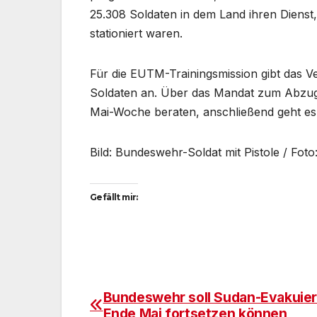
25.308 Soldaten in dem Land ihren Diens
stationiert waren.
Für die EUTM-Trainingsmission gibt das V
Soldaten an. Über das Mandat zum Abzug d
Mai-Woche beraten, anschließend geht es
Bild: Bundeswehr-Soldat mit Pistole / Fot
Gefällt mir:
Bundeswehr soll Sudan-Evakuier
Beitragsnavigation
Ende Mai fortsetzen können