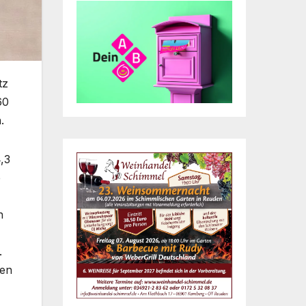
tz
60
.
,3
e
n
.
nen