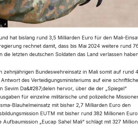
nd hat bislang rund 3,5 Milliarden Euro für den Mali-Einsa
gierung rechnet damit, dass bis Mai 2024 weitere rund 7
 die letzten deutschen Soldaten das Land verlassen haben
en zehnjährigen Bundeswehreinsatz in Mali somit auf rund 4
Antwort des Verteidigungsministeriums auf eine schriftlich
 Sevim Da&#287;delen hervor, über die der „Spiegel“
usgaben für einzelne militärische und polizeiliche Missione
a-Blauhelmeinsatz mit bisher 2,7 Milliarden Euro den
usbildungsmission EUTM mit bisher rund 382 Millionen Euro
ile Aufbaumission „Eucap Sahel Mali“ schlägt mit 327 Millio