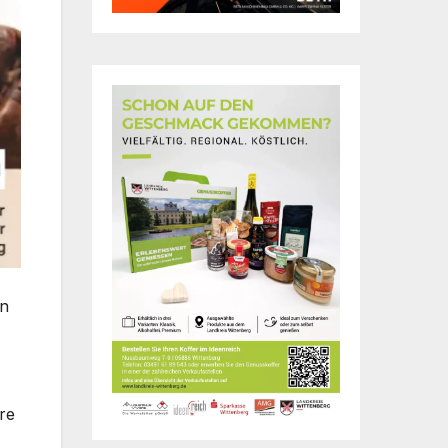
en
re