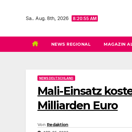
Zum
Inhalt
Sa.. Aug. 8th, 2026
8:20:57 AM
springen
NEWS REGIONAL
MAGAZIN A
NEWS DEUTSCHLAND
Mali-Einsatz kost
Milliarden Euro
Von
Redaktion