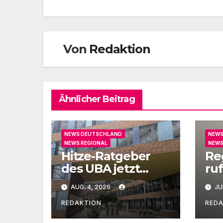
Von
Redaktion
Ähnlicher Beitrag
NEWS DEUTSCHLAND
NEWS
NEWS REGIONAL
NEWS
Hitze-Ratgeber
Re
des UBA jetzt
ruf
auch in Leichter
un
AUG. 4, 2026
JU
Sprache
Ge
REDAKTION
RED