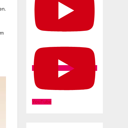
en.
em
.
YouTube