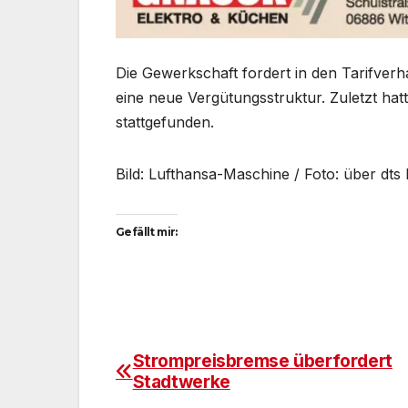
Die Gewerkschaft fordert in den Tarifver
eine neue Vergütungsstruktur. Zuletzt hat
stattgefunden.
Bild: Lufthansa-Maschine / Foto: über dt
Gefällt mir:
Strompreisbremse überfordert
Beitragsnavigation
Stadtwerke