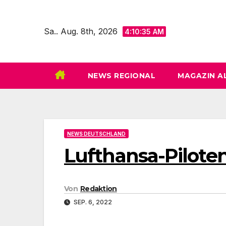
Zum
Inhalt
Sa.. Aug. 8th, 2026
4:10:37 AM
springen
NEWS REGIONAL
MAGAZIN A
NEWS DEUTSCHLAND
Lufthansa-Piloten
Von
Redaktion
SEP. 6, 2022