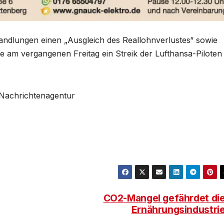
handlungen einen „Ausgleich des Reallohnverlustes“ sowie
te am vergangenen Freitag ein Streik der Lufthansa-Piloten
s Nachrichtenagentur
CO2-Mangel gefährdet di
Ernährungsindustri