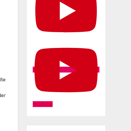
oße
n
der
YouTube