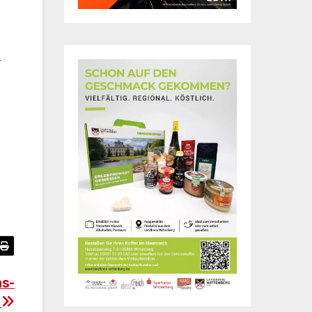
r
as-
n