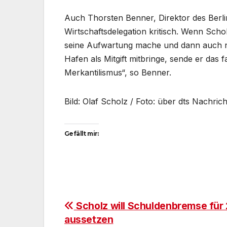
Auch Thorsten Benner, Direktor des Berline
Wirtschaftsdelegation kritisch. Wenn Sch
seine Aufwartung mache und dann auch n
Hafen als Mitgift mitbringe, sende er das 
Merkantilismus“, so Benner.
Bild: Olaf Scholz / Foto: über dts Nachric
Gefällt mir:
Beitragsnavigation
Scholz will Schuldenbremse für
aussetzen