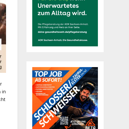
r
 in
cht