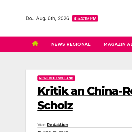
Zum
Inhalt
Do.. Aug. 6th, 2026
4:54:20 PM
springen
NEWS REGIONAL
MAGAZIN A
NEWS DEUTSCHLAND
Kritik an China-
Scholz
Von
Redaktion