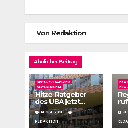
Von
Redaktion
Ähnlicher Beitrag
NEWS DEUTSCHLAND
NEWS
NEWS REGIONAL
NEWS
Hitze-Ratgeber
Re
des UBA jetzt
ruf
auch in Leichter
un
AUG. 4, 2026
JU
Sprache
Ge
REDAKTION
RED