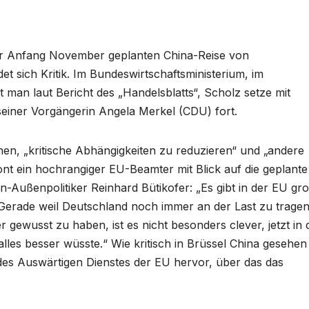
r Anfang November geplanten China-Reise von
 sich Kritik. Im Bundeswirtschaftsministerium, im
man laut Bericht des „Handelsblatts“, Scholz setze mit
seiner Vorgängerin Angela Merkel (CDU) fort.
n, „kritische Abhängigkeiten zu reduzieren“ und „andere
ont ein hochrangiger EU-Beamter mit Blick auf die geplante
-Außenpolitiker Reinhard Bütikofer: „Es gibt in der EU gr
 Gerade weil Deutschland noch immer an der Last zu trage
ser gewusst zu haben, ist es nicht besonders clever, jetzt in 
alles besser wüsste.“ Wie kritisch in Brüssel China gesehen
des Auswärtigen Dienstes der EU hervor, über das das