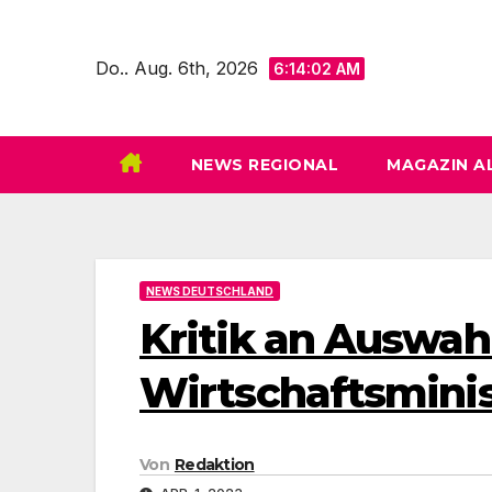
Zum
Inhalt
Do.. Aug. 6th, 2026
6:14:04 AM
springen
NEWS REGIONAL
MAGAZIN A
NEWS DEUTSCHLAND
Kritik an Auswahl
Wirtschaftsmini
Von
Redaktion