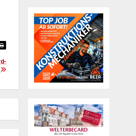
rd-
t