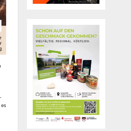
n
-
 es