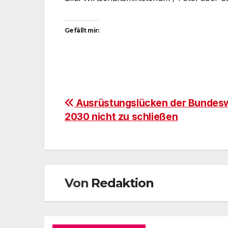
Gefällt mir:
Beitragsnavigation
Ausrüstungslücken der Bundesw
2030 nicht zu schließen
Von
Redaktion