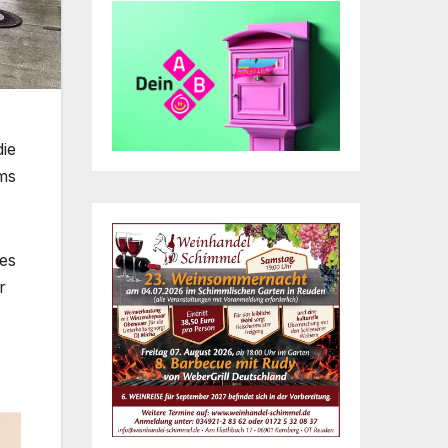
die
ums
 es
r