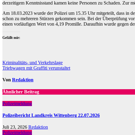
derzeitigem Kenntnisstand kamen keine Personen zu Schaden. Zur mög
Am 18.03.2023 wurde der Polizei um 15.35 Uhr mitgeteilt, dass in der
schon zu mehreren Stürzen gekommen sein. Bei der Überprüfung vor Or
einen vorläufigen Wert von 4,19 Promille. Daraufhin wurde gegen de
Gefällt mir:
Beitragsnavigation
Kriminalitäts- und Verkehrslage
Triebwagen mit Graffiti verunstaltet
Von
Redaktion
Ähnlicher Beitrag
Polizeimeldung
Polizeibericht Landkreis Wittenberg 22.07.2026
Juli 23, 2026
Redaktion
Polizeimeldung