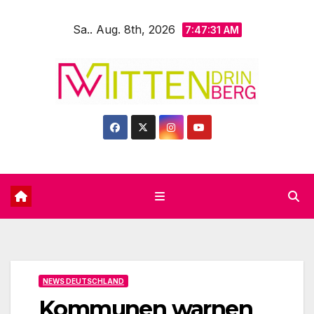
Zum
Sa.. Aug. 8th, 2026
Inhalt
7:47:33 AM
springen
NEWS DEUTSCHLAND
Kommunen warnen