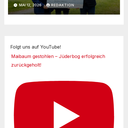
Umsetzungsphase
MAI 12, 2026
REDAKTION
Folgt uns auf YouTube!
Maibaum gestohlen – Jüderbog erfolgreich
zurückgeholt!