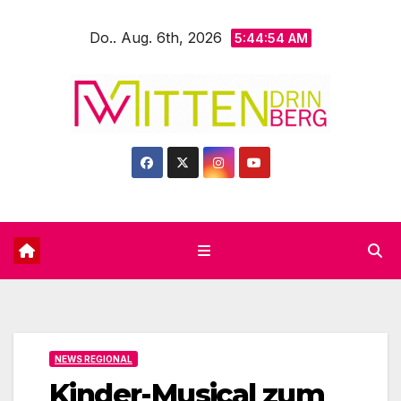
Zum
Do.. Aug. 6th, 2026
Inhalt
5:44:56 AM
springen
NEWS REGIONAL
Kinder-Musical zum