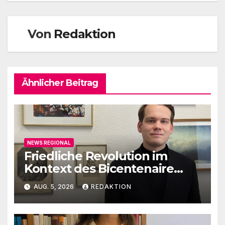
Von
Redaktion
Ähnlicher Beitrag
NEWS REGIONAL
Friedliche Revolution im
Kontext des Bicentenaire
1789-1989
AUG. 5, 2026
REDAKTION