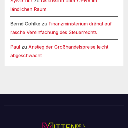
Sylvia Lier
zu
Diskussion über ÖPNV im
ländlichen Raum
Bernd Gohlke
zu
Finanzministerium drängt auf
rasche Vereinfachung des Steuerrechts
Paul
zu
Anstieg der Großhandelspreise leicht
abgeschwächt