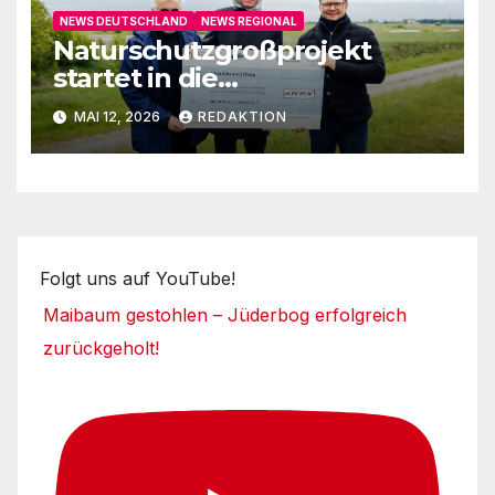
NEWS DEUTSCHLAND
NEWS REGIONAL
Naturschutzgroßprojekt
startet in die
Umsetzungsphase
MAI 12, 2026
REDAKTION
Folgt uns auf YouTube!
Maibaum gestohlen – Jüderbog erfolgreich
zurückgeholt!