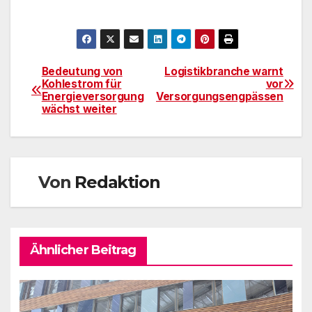
Bedeutung von
Logistikbranche warnt
Beitragsnavigation
Kohlestrom für
vor
Energieversorgung
Versorgungsengpässen
wächst weiter
Von
Redaktion
Ähnlicher Beitrag