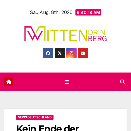
Zum
Sa.. Aug. 8th, 2026
Inhalt
9:40:19 AM
springen
NEWS DEUTSCHLAND
Kein Ende der