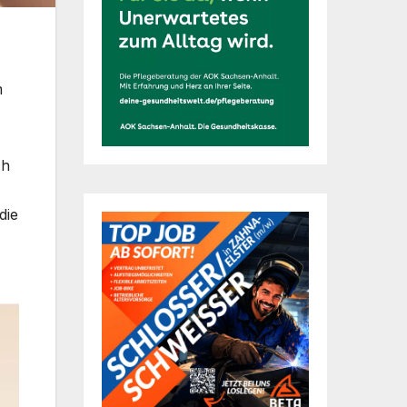
m
ch
die