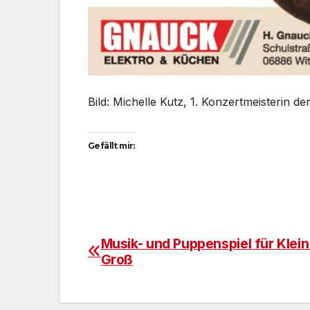
Bild: Michelle Kutz, 1. Konzertmeisterin d
Gefällt mir:
Musik- und Puppenspiel für Klei
Beitragsnavigation
Groß