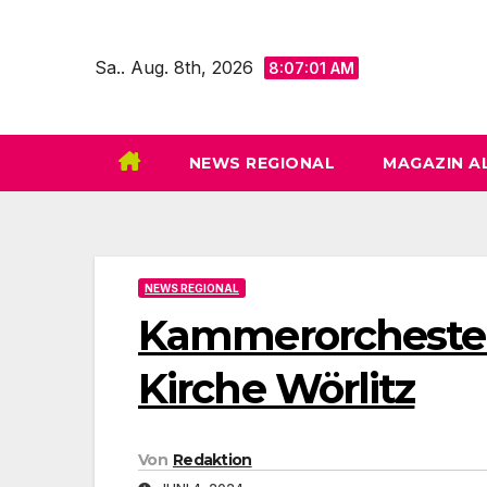
Zum
Inhalt
Sa.. Aug. 8th, 2026
8:07:02 AM
springen
NEWS REGIONAL
MAGAZIN A
NEWS REGIONAL
Kammerorchesterko
Kirche Wörlitz
Von
Redaktion