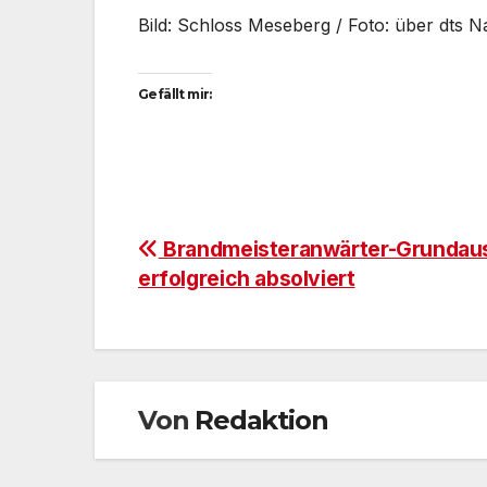
Bild: Schloss Meseberg / Foto: über dts 
Gefällt mir:
Beitragsnavigation
Brandmeisteranwärter-Grundau
erfolgreich absolviert
Von
Redaktion