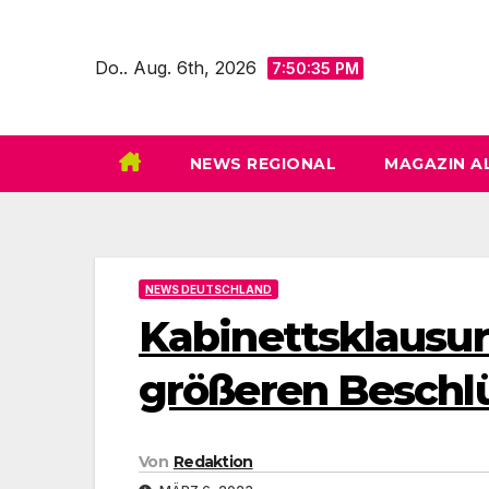
Zum
Inhalt
Do.. Aug. 6th, 2026
7:50:36 PM
springen
NEWS REGIONAL
MAGAZIN A
NEWS DEUTSCHLAND
Kabinettsklausur
größeren Beschl
Von
Redaktion