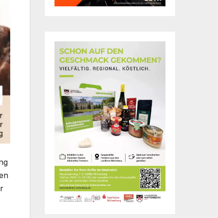
ung
men
r