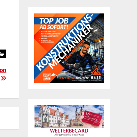
von
v