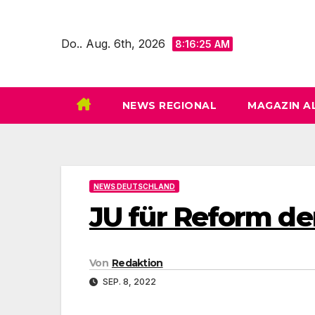
Zum
Inhalt
Do.. Aug. 6th, 2026
8:16:27 AM
springen
NEWS REGIONAL
MAGAZIN A
NEWS DEUTSCHLAND
JU für Reform d
Von
Redaktion
SEP. 8, 2022