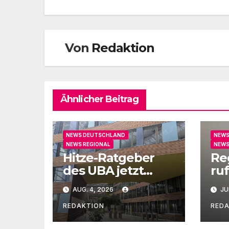
Von
Redaktion
Ähnlicher Beitrag
NEWS DEUTSCHLAND
NEWS
NEWS REGIONAL
NEWS
Hitze-Ratgeber
Re
des UBA jetzt
ruf
auch in Leichter
un
AUG. 4, 2026
JU
Sprache
Ge
REDAKTION
RED