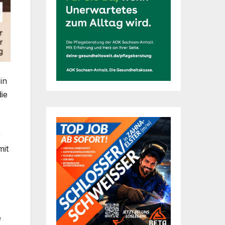
in
ie
r
mit
e