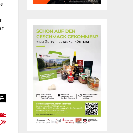
ne
r
len
as-
n