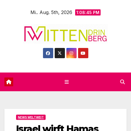
Zum
Mi.. Aug. 5th, 2026
Inhalt
1:08:47 PM
springen
NEWS WELTWEIT
Israel wirft Hamas