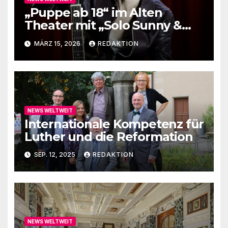
„Puppe ab 18“ im Alten
Theater mit „Solo Sunny &
me“
MÄRZ 15, 2026
REDAKTION
NEWS WELTWEIT
Internationale Kompetenz für
Luther und die Reformation
SEP. 12, 2025
REDAKTION
NEWS WELTWEIT