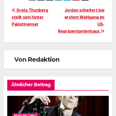
Beitragsnavigation
Greta Thunberg
Jordan scheitert bei
stellt sich hinter
erstem Wahlgang im
Palästinenser
US-
Repräsentantenhaus
Von
Redaktion
Ähnlicher Beitrag
NEWS WELTWEIT