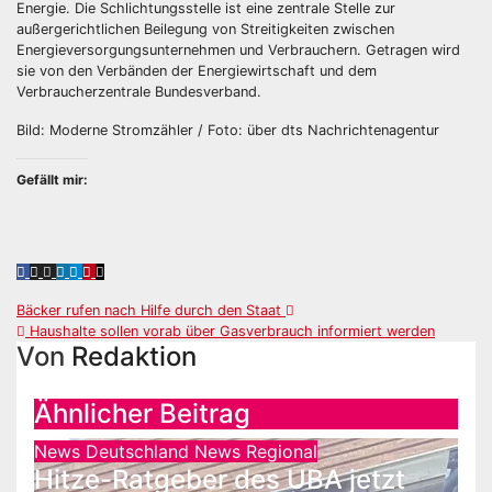
Energie. Die Schlichtungsstelle ist eine zentrale Stelle zur
außergerichtlichen Beilegung von Streitigkeiten zwischen
Energieversorgungsunternehmen und Verbrauchern. Getragen wird
sie von den Verbänden der Energiewirtschaft und dem
Verbraucherzentrale Bundesverband.
Bild: Moderne Stromzähler / Foto: über dts Nachrichtenagentur
Gefällt mir:
Beitragsnavigation
Bäcker rufen nach Hilfe durch den Staat
Haushalte sollen vorab über Gasverbrauch informiert werden
Von
Redaktion
Ähnlicher Beitrag
News Deutschland
News Regional
Hitze-Ratgeber des UBA jetzt