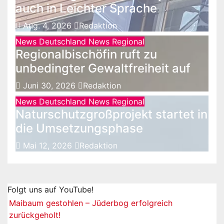
auch in Leichter Sprache
Aug. 4, 2026
Redaktion
News Deutschland
News Regional
Regionalbischöfin ruft zu
unbedingter Gewaltfreiheit auf
Juni 30, 2026
Redaktion
News Deutschland
News Regional
Naturschutzgroßprojekt startet in
die Umsetzungsphase
Mai 12, 2026
Redaktion
Folgt uns auf YouTube!
Maibaum gestohlen – Jüderbog erfolgreich
zurückgeholt!