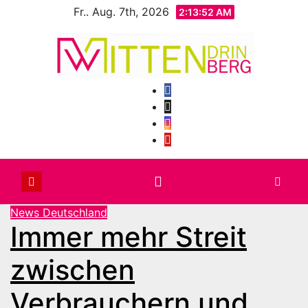
Zum
Fr.. Aug. 7th, 2026
2:13:54 AM
Inhalt
springen
News Deutschland
Immer mehr Streit
zwischen
Verbrauchern und