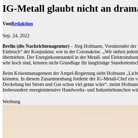
IG-Metall glaubt nicht an dra
Von
Redaktion
Sep. 24, 2022
Berlin (dts Nachrichtenagentur)
– Jörg Hofmann, Vorsitzender der I
Einbruch“ der Konjunktur, wie in der Coronakrise. „Wir stehen jeden
übertrieben. Der Energiekostenanteil in der Metall- und Elektroindustr
sehr hoch sind, können nicht Grundlage für langfristige Standortents
Beim Krisenmanagement der Ampel-Regierung sieht Hofmann „Licht und
könnten. In diesem Zusammenhang forderte der IG-Metall-Chef ein vier
Deckelung bei Strom und Gas schon viel getan wäre“, meint Hofmann
Insbesondere energieintensive Handwerks- und Industriebranchen würd
Werbung