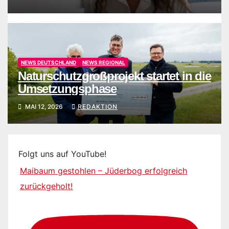
NEWS DEUTSCHLAND
NEWS REGIONAL
Naturschutzgroßprojekt startet in die
Umsetzungsphase
MAI 12, 2026
REDAKTION
Folgt uns auf YouTube!
Maibaum gestohlen – Jüderbog erfolgreich
zurückgeholt!