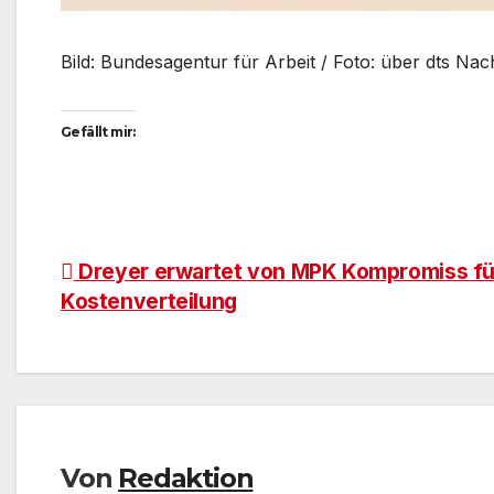
Bild: Bundesagentur für Arbeit / Foto: über dts Na
Gefällt mir:
Beitragsnavigation
Dreyer erwartet von MPK Kompromiss fü
Kostenverteilung
Von
Redaktion